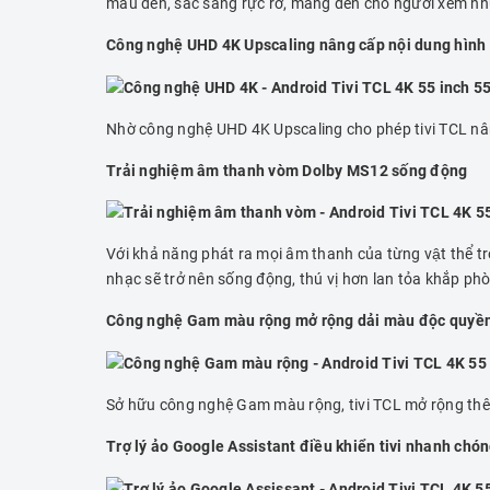
màu đen, sắc sáng rực rỡ, mang đến cho người xem nh
Công nghệ UHD 4K Upscaling nâng cấp nội dung hình
Nhờ công nghệ UHD 4K Upscaling cho phép tivi TCL nân
Trải nghiệm âm thanh vòm Dolby MS12 sống động
Với khả năng phát ra mọi âm thanh của từng vật thê
nhạc sẽ trở nên sống động, thú vị hơn lan tỏa khắp ph
Công nghệ Gam màu rộng mở rộng dải màu độc quyề
Sở hữu công nghệ Gam màu rộng, tivi TCL mở rộng thê
Trợ lý ảo Google Assistant điều khiển tivi nhanh chó