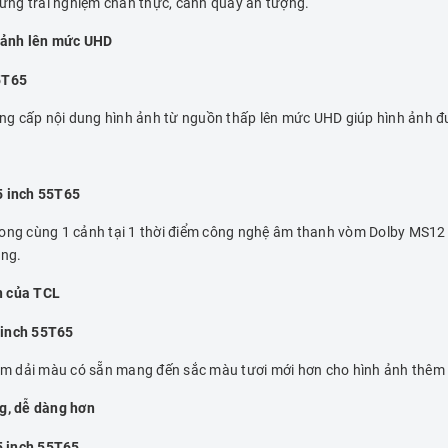
ững trải nghiệm chân thực, cảnh quay ấn tượng.
 ảnh lên mức UHD
g cấp nội dung hình ảnh từ nguồn thấp lên mức UHD giúp hình ảnh đượ
̉ trong cùng 1 cảnh tại 1 thời điểm công nghệ âm thanh vòm Dolby 
òng.
n của TCL
m dải màu có sẵn mang đến sắc màu tươi mới hơn cho hình ảnh thêm r
ng, dễ dàng hơn