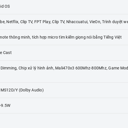
id OS
e, Netflix, Clip TV, FPT Play, Clip TV, Nhaccuatui, VieOn, Trình duyệt w
mote thông minh, tích hợp micro tìm kiếm giọng nói bằng Tiếng Việt
e Cast
 Dimming, Chip xử lý hình ảnh, Mali470x3 600Mhz-800Mhz, Game Mo
 MS12D/Y (Dolby Audio)
+9.5W