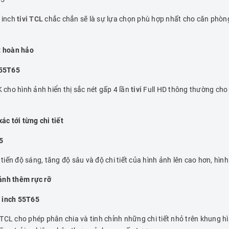
 inch
tivi TCL
chắc chắn sẽ là sự lựa chọn phù hợp nhất cho căn phòng
ét hoàn hảo
K cho hình ảnh hiển thị sắc nét gấp 4 lần
tivi
Full HD thông thường cho p
c tới từng chi tiết
ến độ sáng, tăng độ sâu và độ chi tiết của hình ảnh lên cao hơn, hình 
ảnh thêm rực rỡ
TCL cho phép phân chia và tinh chỉnh những chi tiết nhỏ trên khung h