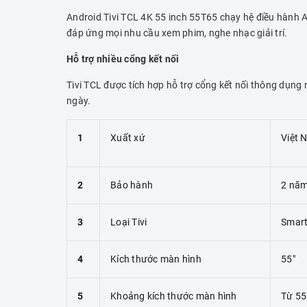
Android Tivi TCL 4K 55 inch 55T65 chạy hệ điều hành An
đáp ứng mọi nhu cầu xem phim, nghe nhạc giải trí.
Hỗ trợ nhiều cổng kết nối
Tivi TCL được tích hợp hỗ trợ cổng kết nối thông dụng
ngày.
1
Xuất xứ
Việt 
2
Bảo hành
2 nă
3
Loại Tivi
Smart
4
Kích thước màn hình
55"
5
Khoảng kích thước màn hình
Từ 55 