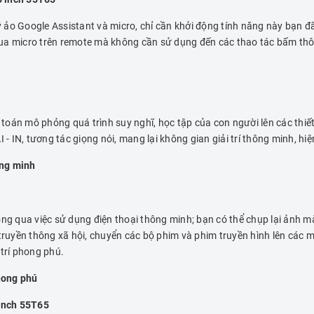
ý ảo Google Assistant và micro, chỉ cần khởi động tính năng này bạn đã 
g qua micro trên remote mà không cần sử dụng đến các thao tác bấm th
 toán mô phỏng quá trình suy nghĩ, học tập của con người lên các thiết b
- IN, tương tác giọng nói, mang lại không gian giải trí thông minh, hiệ
ông minh
 qua việc sử dụng điện thoại thông minh; bạn có thể chụp lại ảnh m
 truyền thông xã hội, chuyển các bộ phim và phim truyền hình lên các 
 trí phong phú.
hong phú