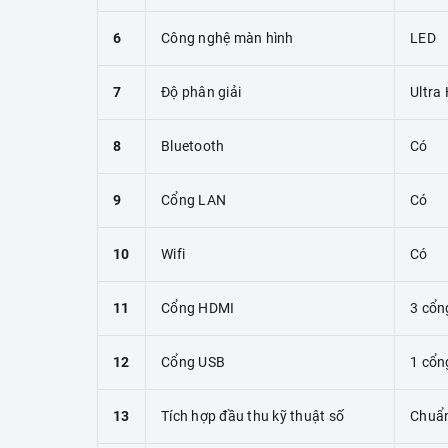
6
Công nghệ màn hình
LED
7
Độ phân giải
Ultra
8
Bluetooth
Có
9
Cổng LAN
Có
10
Wifi
Có
11
Cổng HDMI
3 cổn
12
Cổng USB
1 cổn
13
Tích hợp đầu thu kỹ thuật số
Chuẩ