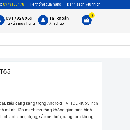
g:
0973173478
Hệ thống cửa hàng
Danh sách yêu thích
0
0917928969
Tài khoản
Tư vấn mua hàng
Xin chào
5T65
đại, kiểu dáng sang trọng Android Tivi TCL 4K 55 inch
hanh mảnh, liền mạch mở rộng không gian màn hình
 hình ảnh sống động, sắc nét hơn, nâng tầm không