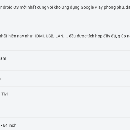
droid OS mới nhất cùng với kho ứng dụng Google Play phong phú, đa dạn
 nhất hiện nay như HDMI, USB, LAN,... đều được tích hợp đầy đủ, giúp 
Nam
m
 Tivi
- 64 inch