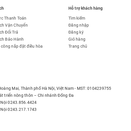
ch
Hỗ trợ khách hàng
ức Thanh Toán
Tìm kiếm
ch Vận Chuyển
Đăng nhập
ch Đổi Trả
Đăng ký
ách Bảo Hành
Giỏ hàng
à công nắp đặt điều hòa
Trang chủ
 Hoàng Mai, Thành phố Hà Nội, Việt Nam - MST: 0104239755
t triển nông thôn – Chi nhánh Đống Đa
 Nội 0243.856.4424
 Nội 0243.217.1743