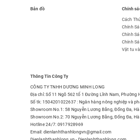
Bản đồ
Chính sá
Cách Th
Chính Sá
Chính Sá
Chính S
Vật tu v
Thông Tin Công Ty
CÔNG TY TNHH DƯƠNG MINH LONG
Địa chỉ: Số 11 Ngõ 562 tổ 1 Đường Lĩnh Nam, Phường
Số tk: 1504201022637 : Ngân hàng nông nghiệp và phá
Showroom No.1: 58 Nguyễn Lương Bằng, Đống Đa, Hà
Showroom No.2: 70 Nguyễn Lương Bằng, Đống Đa, Hà
Hotline 24/7: 0917928969
Email: dienlanhthanhlongvn@gmail.com
Dienlanhthanhlong.vn - Dienlanhthanhlong.com