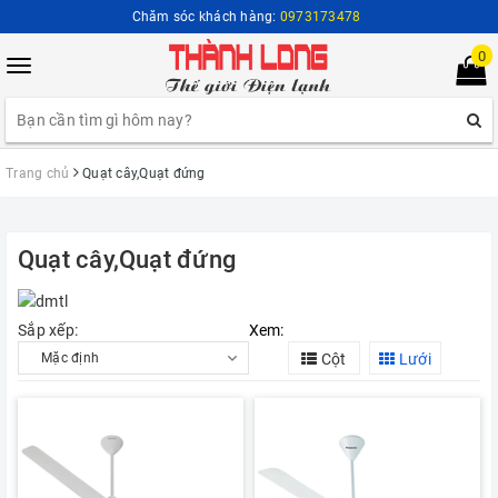
Chăm sóc khách hàng:
0973173478
0
Toggle
navigation
Trang chủ
Quạt cây,Quạt đứng
Quạt cây,Quạt đứng
Sắp xếp:
Xem:
Cột
Lưới