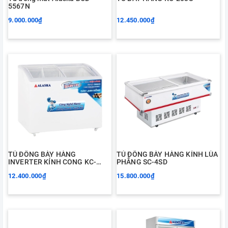
5567N
9.000.000₫
12.450.000₫
TỦ ĐÔNG BÀY HÀNG
TỦ ĐÔNG BÀY HÀNG KÍNH LÙA
INVERTER KÍNH CONG KC-
PHẲNG SC-4SD
210CI
12.400.000₫
15.800.000₫