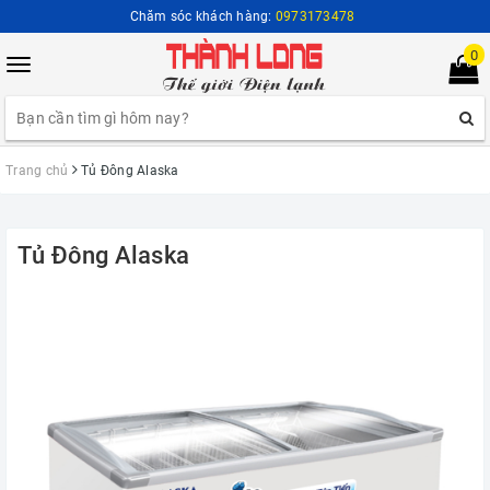
Chăm sóc khách hàng:
0973173478
0
Toggle
navigation
Trang chủ
Tủ Đông Alaska
Tủ Đông Alaska