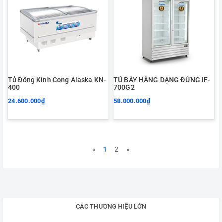
Tủ Đông Kính Cong Alaska KN-
TỦ BÀY HÀNG DẠNG ĐỨNG IF-
400
700G2
24.600.000₫
58.000.000₫
«
1
2
»
CÁC THƯƠNG HIỆU LỚN