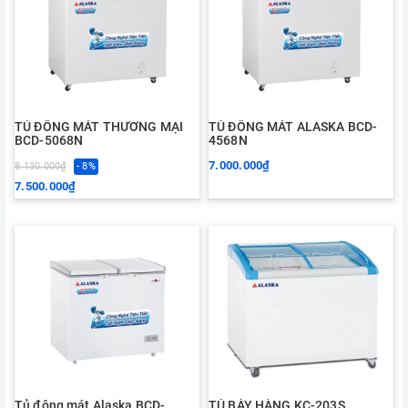
TỦ ĐÔNG MÁT THƯƠNG MẠI
TỦ ĐÔNG MÁT ALASKA BCD-
BCD-5068N
4568N
7.000.000₫
8.130.000₫
- 8%
7.500.000₫
Tủ đông mát Alaska BCD-
TỦ BÀY HÀNG KC-203S