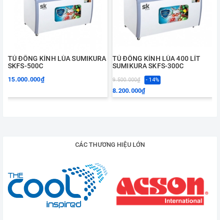
TỦ ĐÔNG KÍNH LÙA SUMIKURA
TỦ ĐÔNG KÍNH LÙA 400 LÍT
SKFS-500C
SUMIKURA SKFS-300C
15.000.000₫
9.500.000₫
- 14%
1
8.200.000₫
CÁC THƯƠNG HIỆU LỚN