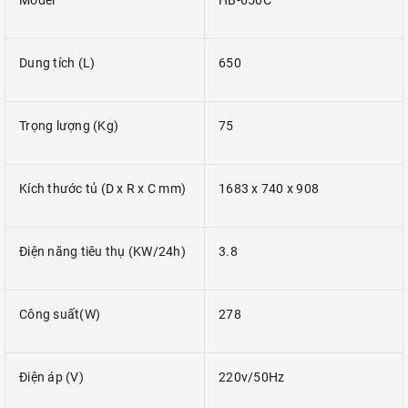
Model
HB-650C
Dung tích (L)
650
Trọng lượng (Kg)
75
Kích thước tủ (D x R x C mm)
1683 x 740 x 908
Điện năng tiêu thụ (KW/24h)
3.8
Công suất(W)
278
Điện áp (V)
220v/50Hz