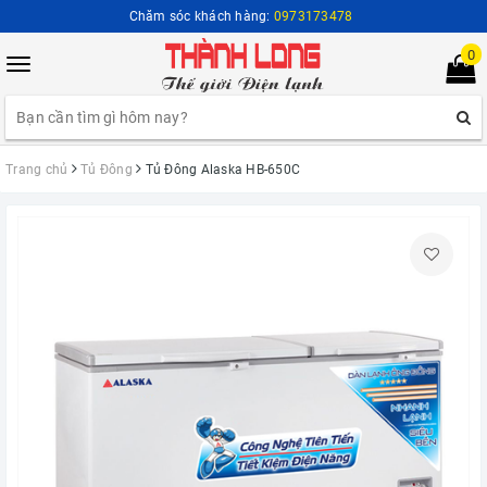
Chăm sóc khách hàng:
0973173478
0
Toggle
navigation
Trang chủ
Tủ Đông
Tủ Đông Alaska HB-650C