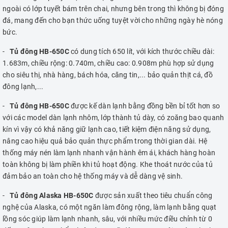
ngoài có lớp tuyết bám trên chai, nhưng bên trong thì không bị đóng
đá, mang đến cho bạn thức uống tuyệt vời cho những ngày hè nóng
bức.
-
Tủ đông HB-650C
có dung tích 650 lít, với kích thước chiều dài:
1.683m, chiều rộng: 0.740m, chiều cao: 0.908m phù hợp sử dụng
cho siêu thị, nhà hàng, bách hóa, căng tin,... bảo quản thịt cá, đồ
đông lạnh,...
-
Tủ đông HB-650C
được kế dàn lạnh bằng đồng bền bỉ tốt hơn so
với các model dàn lạnh nhôm, lớp thành tủ dày, có zoăng bao quanh
kín vì vậy có khả năng giữ lạnh cao, tiết kiệm điện năng sử dụng,
nâng cao hiệu quả bảo quản thực phẩm trong thời gian dài. Hệ
thống máy nén làm lạnh nhanh vận hành êm ái, khách hàng hoàn
toàn không bị làm phiền khi tủ hoạt động. Khe thoát nước của tủ
đảm bảo an toàn cho hệ thống máy và dễ dàng vệ sinh.
-
Tủ đông Alaska HB-650C
được sản xuất theo tiêu chuẩn công
nghệ của Alaska, có một ngăn làm đông rộng, làm lạnh bằng quạt
lồng sóc giúp làm lạnh nhanh, sâu, với nhiều mức điều chỉnh từ 0