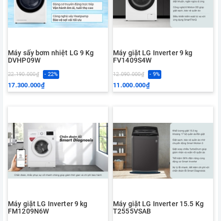
Máy sấy bơm nhiệt LG 9 Kg
Máy giặt LG Inverter 9 kg
DVHP09W
FV1409S4W
22.190.000₫
- 22%
12.090.000₫
- 9%
17.300.000₫
11.000.000₫
Máy giặt LG Inverter 9 kg
Máy giặt LG Inverter 15.5 Kg
FM1209N6W
T2555VSAB