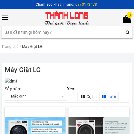
Chăm sóc khách hàng:
0973173478
0
Toggle
navigation
Trang chủ
Máy Giặt LG
Máy Giặt LG
Sắp xếp:
Xem:
Cột
Lưới