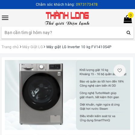
Chăm sóc khách hàng:
0973173478
0
Toggle
navigation
Trang chủ
Máy Giặt LG
Máy giặt LG Inverter 10 kg FV1410S4P