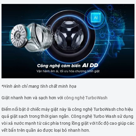
*Hình ảnh chỉ mang tính chất minh họa
Giặt nhanh hơn và sạch hơn với
công nghệ TurboWash
Điểm nổi bật ở chiếc máy giặt này là công nghệ TurboWash cho hiệu
quả giặt sạch trong thời gian ngắn. Công nghệ Turbo Wash sử dụng
vòi xả nước mạnh từ các phía trong lồng giặt với tốc độ cao giúp các
vết bẩn trên quần áo được loại bỏ nhanh hơn.