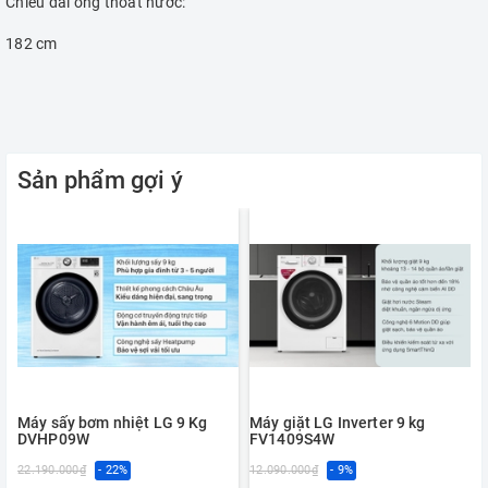
Chiều dài ống thoát nước:
182 cm
Sản phẩm gợi ý
Máy sấy bơm nhiệt LG 9 Kg
Máy giặt LG Inverter 9 kg
DVHP09W
FV1409S4W
22.190.000₫
- 22%
12.090.000₫
- 9%