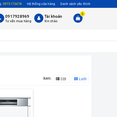
g:
0973173478
Hệ thống cửa hàng
Danh sách yêu thích
0
0917928969
Tài khoản
Tư vấn mua hàng
Xin chào
Xem:
Cột
Lưới