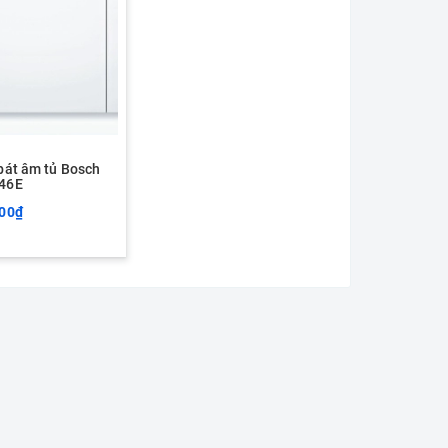
bát âm tủ Bosch
46E
000₫