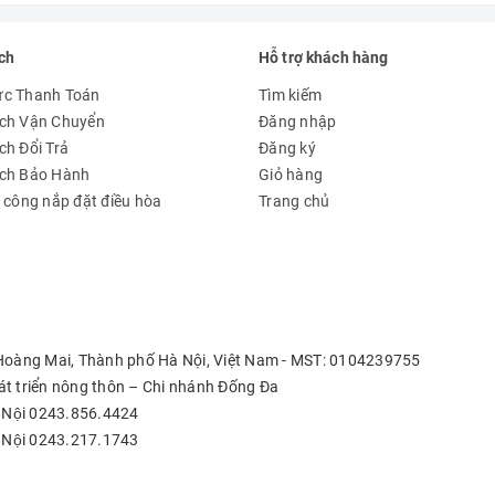
ch
Hỗ trợ khách hàng
ức Thanh Toán
Tìm kiếm
ch Vận Chuyển
Đăng nhập
ch Đổi Trả
Đăng ký
ách Bảo Hành
Giỏ hàng
à công nắp đặt điều hòa
Trang chủ
 Hoàng Mai, Thành phố Hà Nội, Việt Nam - MST: 0104239755
t triển nông thôn – Chi nhánh Đống Đa
 Nội 0243.856.4424
 Nội 0243.217.1743