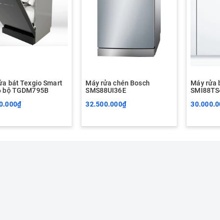
ửa bát Texgio Smart
Máy rửa chén Bosch
Máy rửa 
6 bộ TGDM795B
SMS88UI36E
SMI88TS
0.000₫
32.500.000₫
30.000.