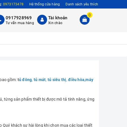
g:
0973173478
Hệ thống cửa hàng
Danh sách yêu thích
0
0917928969
Tài khoản
Tư vấn mua hàng
Xin chào
 bao gồm:
t
ủ đông
,
tủ mát
,
tủ siêu thị
,
điều
hòa
,
máy
, từng sản phẩm thiết bị được mô tả tính năng, ứng
 Quý khách sự hài lòng khi chọn mua các loại thiết