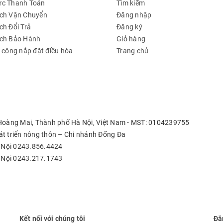
ức Thanh Toán
Tìm kiếm
ch Vận Chuyển
Đăng nhập
ch Đổi Trả
Đăng ký
ách Bảo Hành
Giỏ hàng
à công nắp đặt điều hòa
Trang chủ
 Hoàng Mai, Thành phố Hà Nội, Việt Nam - MST: 0104239755
t triển nông thôn – Chi nhánh Đống Đa
 Nội 0243.856.4424
 Nội 0243.217.1743
Kết nối với chúng tôi
Đă