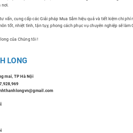
 nơi.
ư vấn, cung cấp các Giải pháp Mua Sắm hiệu quả và tiết kiệm chi phí
ôn tốt, nhiệt tình, tận tụy, phong cách phục vụ chuyên nghiệp sẽ làm 
long của Chúng tôi !
H LONG
ng mai, TP Hà Nội
: 0917,928,969
hanhlongvn@gmail.com
i
i