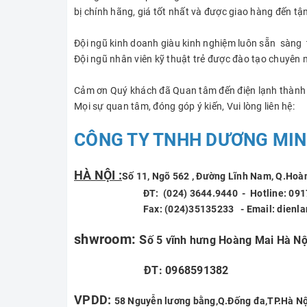
bị chính hãng, giá tốt nhất và được giao hàng đến tận
Đội ngũ kinh doanh giàu kinh nghiệm luôn sẵn sàng t
Đội ngũ nhân viên kỹ thuật trẻ được đào tạo chuyên m
Cảm ơn Quý khách đã Quan tâm đến điện lạnh thành 
Mọi sự quan tâm, đóng góp ý kiến, Vui lòng liên hệ:
CÔNG TY TNHH DƯƠNG MIN
HÀ NỘI :
Số 11, Ngõ 562
, Đường Lĩnh Nam, Q.Hoà
ĐT: (024) 3644.9440 - Hotline
Fax: (024)35135233 - Email: dienlanht
shwroom:
S
ố 5 vĩnh hưng Hoàng Mai Hà Nộ
ĐT: 0968591382
VPDD:
58 Nguyễn lương bằng,Q.Đống đa,TP.Hà Nộ