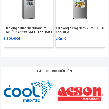
Tủ đông đứng SK Sumikura
Tủ đông đứng Sumikura SKFU-
160 lít Inverter SKFU-155HSB.I
155.HSA
8.800.000₫
Liên hệ
1
CÁC THƯƠNG HIỆU LỚN