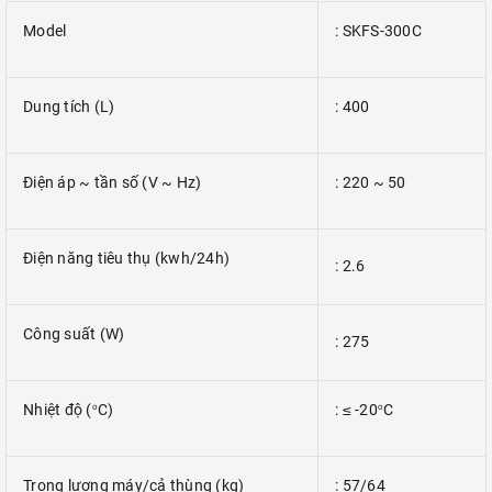
Model
: SKFS-300C
Dung tích (L)
: 400
Điện áp ~ tần số (V ~ Hz)
: 220 ~ 50
Điện năng tiêu thụ (kwh/24h)
: 2.6
Công suất (W)
: 275
Nhiệt độ (
C)
: ≤ -20
C
o
o
Trọng lượng máy/cả thùng (kg)
: 57/64