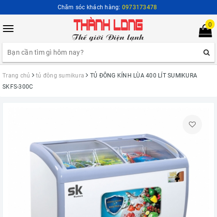
Chăm sóc khách hàng:
0973173478
0
Toggle
navigation
Trang chủ
tủ đông sumikura
TỦ ĐÔNG KÍNH LÙA 400 LÍT SUMIKURA
SKFS-300C