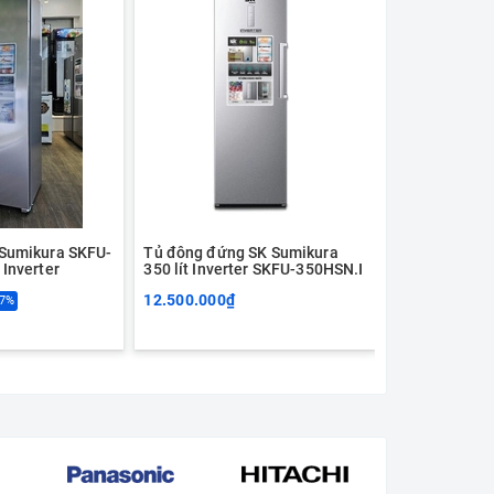
Sumikura SKFU-
Tủ đông đứng SK Sumikura
Tủ đông đứng
Inverter
350 lít Inverter SKFU-350HSN.I
350HSN 350L 
12.500.000₫
14.500.000₫
17%
-
11.500.000₫