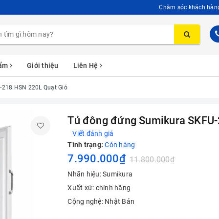
Chăm sóc khách hàn
hẩm
Giới thiệu
Liên Hệ
-218.HSN 220L Quạt Gió
Tủ đông đứng Sumikura SKFU-
Viết đánh giá
Tình trạng:
Còn hàng
7.990.000₫
11.800.000₫
Nhãn hiệu: Sumikura
Xuất xứ: chính hãng
Cộng nghệ: Nhật Bản