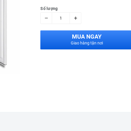
Số lượng
–
+
MUA NGAY
Giao hàng tận nơi