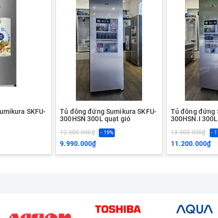
umikura SKFU-
Tủ đông đứng Sumikura SKFU-
Tủ đông đứng 
300HSN 300L quạt gió
300HSN.I 300L 
12.300.000₫
13.500.000₫
- 19%
- 
9.990.000₫
11.200.000₫