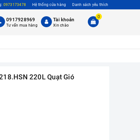
g:
0973173478
Hệ thống cửa hàng
Danh sách yêu thích
0
0917928969
Tài khoản
Tư vấn mua hàng
Xin chào
218.HSN 220L Quạt Gió