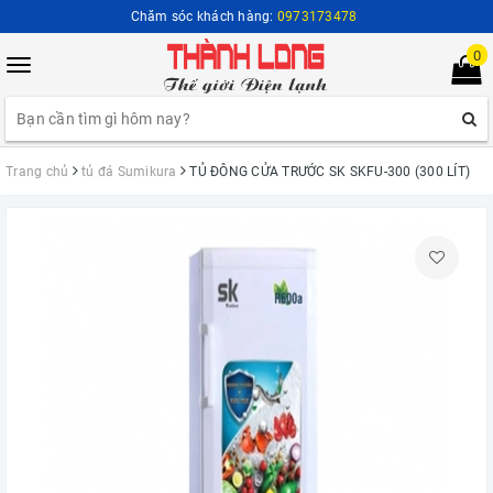
Chăm sóc khách hàng:
0973173478
0
Toggle
navigation
Trang chủ
tủ đá Sumikura
TỦ ĐÔNG CỬA TRƯỚC SK SKFU-300 (300 LÍT)