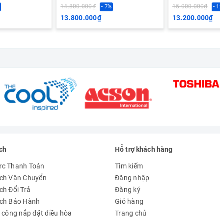
14.800.000₫
15.000.000₫
- 7%
- 
13.800.000₫
13.200.000₫
ch
Hỗ trợ khách hàng
ức Thanh Toán
Tìm kiếm
ch Vận Chuyển
Đăng nhập
ch Đổi Trả
Đăng ký
ách Bảo Hành
Giỏ hàng
à công nắp đặt điều hòa
Trang chủ