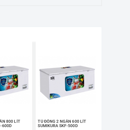
ĂN 800 LÍT
TỦ ĐÔNG 2 NGĂN 600 LÍT
TỦ ĐÔNG 2 N
-600D
SUMIKURA SKF-500D
SUMIKURA SK