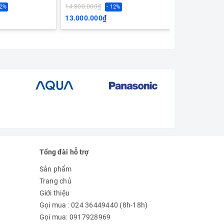
14.800.000₫
9.300.000₫
12%
- 12%
- 
13.000.000₫
7.800.000₫
Tổng đài hỗ trợ
Sản phẩm
Trang chủ
Giới thiệu
Gọi mua : 024 36449440 (8h-18h)
Gọi mua: 0917928969