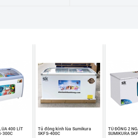
LÙA 400 LÍT
Tủ đông kính lùa Sumikura
TỦ ĐÔNG 2 NG
S-300C
SKFS-400C
SUMIKURA SKF