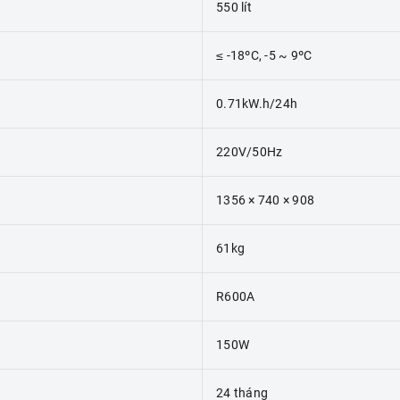
550 lít
≤ -18ºC, -5 ~ 9ºC
0.71kW.h/24h
220V/50Hz
1356 × 740 × 908
61kg
R600A
150W
24 tháng