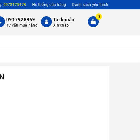
g:
0973173478
Hệ thống cửa hàng
Danh sách yêu thích
0
0917928969
Tài khoản
Tư vấn mua hàng
Xin chào
7N