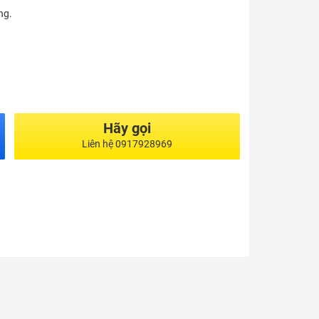
ng.
Hãy gọi
Liên hệ 0917928969