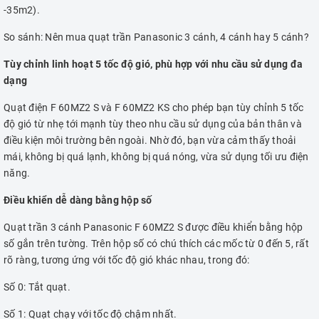
-35m2).
So sánh: Nên mua quạt trần Panasonic 3 cánh, 4 cánh hay 5 cánh?
Tùy chỉnh linh hoạt 5 tốc độ gió, phù hợp với nhu cầu sử dụng đa
dạng
Quạt điện F 60MZ2 S và F 60MZ2 KS cho phép bạn tùy chỉnh 5 tốc
độ gió từ nhẹ tới mạnh tùy theo nhu cầu sử dụng của bản thân và
điều kiện môi trường bên ngoài. Nhờ đó, bạn vừa cảm thấy thoải
mái, không bị quá lạnh, không bị quá nóng, vừa sử dụng tối ưu điện
năng.
Điều khiển dễ dàng bằng hộp số
Quạt trần 3 cánh Panasonic F 60MZ2 S được điều khiển bằng hộp
số gắn trên tường. Trên hộp số có chú thích các mốc từ 0 đến 5, rất
rõ ràng, tương ứng với tốc độ gió khác nhau, trong đó:
Số 0: Tắt quạt.
Số 1: Quạt chạy với tốc độ chậm nhất.