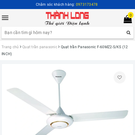
Chăm sóc khách hàng:
0973173478
0
Toggle
navigation
Trang chủ
Quạt trần panasonic
Quạt trần Panasonic F-60MZ2-S/KS (12
INCH)