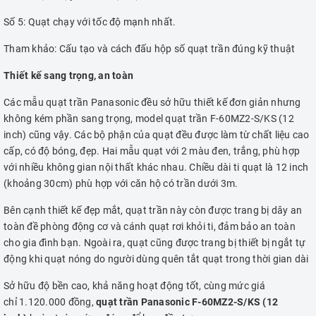
Số 5: Quạt chạy với tốc độ mạnh nhất.
Tham khảo: Cấu tạo và cách đấu hộp số quạt trần đúng kỹ thuật
Thiết kế sang trọng, an toàn
Các mẫu quạt trần Panasonic đều sở hữu thiết kế đơn giản nhưng
không kém phần sang trọng, model quạt trần F-60MZ2-S/KS (12
inch) cũng vậy. Các bộ phận của quạt đều được làm từ chất liệu cao
cấp, có độ bóng, đẹp. Hai mẫu quạt với 2 màu đen, trắng, phù hợp
với nhiều không gian nội thất khác nhau. Chiều dài ti quạt là 12 inch
(khoảng 30cm) phù hợp với căn hộ có trần dưới 3m.
Bên cạnh thiết kế đẹp mắt, quạt trần này còn được trang bị dây an
toàn đề phòng động cơ và cánh quạt rơi khỏi ti, đảm bảo an toàn
cho gia đình bạn. Ngoài ra, quạt cũng được trang bị thiết bị ngắt tự
động khi quạt nóng do người dùng quên tắt quạt trong thời gian dài
Sở hữu độ bền cao, khả năng hoạt động tốt, cùng mức giá
chỉ 1.120.000 đồng,
quạt trần Panasonic F-60MZ2-S/KS (12