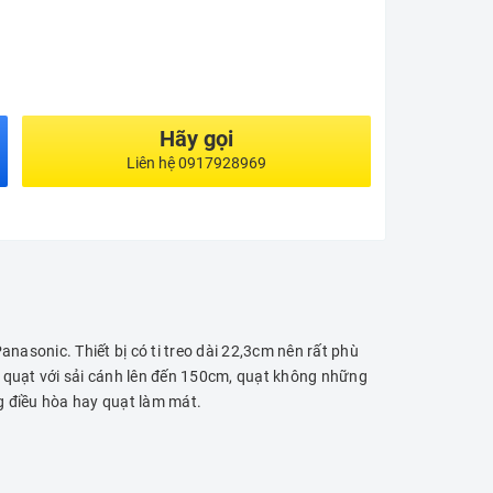
Hãy gọi
Liên hệ 0917928969
nasonic. Thiết bị có ti treo dài 22,3cm nên rất phù
 quạt với sải cánh lên đến 150cm, quạt không những
g điều hòa hay quạt làm mát.