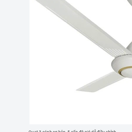
Quạt 3 cánh cơ bản, 5 cấp độ gió dễ điều chỉnh