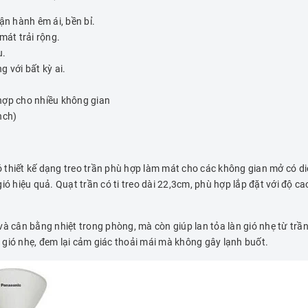
n hành êm ái, bền bỉ.
mát trải rộng.
u.
 với bất kỳ ai.
ù hợp cho nhiều không gian
nch)
 thiết kế dạng treo trần phù hợp làm mát cho các không gian mở có d
ó hiệu quả. Quạt trần có ti treo dài 22,3cm, phù hợp lắp đặt với độ ca
và cân bằng nhiệt trong phòng, mà còn giúp lan tỏa làn gió nhẹ từ tr
ó gió nhẹ, đem lại cảm giác thoải mái mà không gây lạnh buốt.