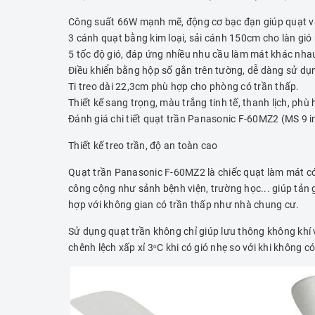
Công suất 66W mạnh mẽ, động cơ bạc đạn giúp quạt vậ
3 cánh quạt bằng kim loại, sải cánh 150cm cho làn gió 
5 tốc độ gió, đáp ứng nhiều nhu cầu làm mát khác nha
Điều khiển bằng hộp số gắn trên tường, dễ dàng sử dụng
Ti treo dài 22,3cm phù hợp cho phòng có trần thấp.
Thiết kế sang trọng, màu trắng tinh tế, thanh lịch, ph
Đánh giá chi tiết quạt trần Panasonic F-60MZ2 (MS 9 i
Thiết kế treo trần, độ an toàn cao
Quạt trần Panasonic F-60MZ2 là chiếc quạt làm mát có
công cộng như sảnh bệnh viện, trường học... giúp tản gi
hợp với không gian có trần thấp như nhà chung cư.
Sử dụng quạt trần không chỉ giúp lưu thông không khí 
chênh lệch xấp xỉ 3
C khi có gió nhẹ so với khi không c
o