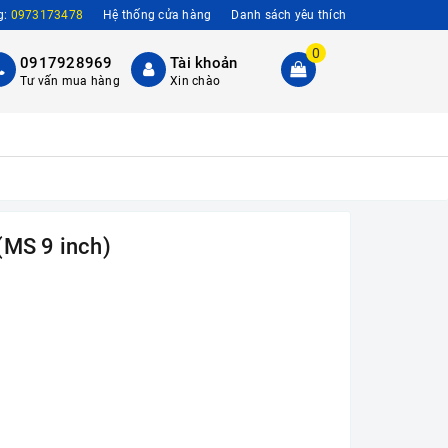
g:
0973173478
Hệ thống cửa hàng
Danh sách yêu thích
0
0917928969
Tài khoản
Tư vấn mua hàng
Xin chào
(MS 9 inch)