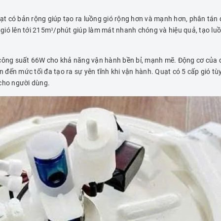
t có bản rộng giúp tạo ra luồng gió rộng hơn và mạnh hơn, phân tán 
gió lên tới 215m
/phút giúp làm mát nhanh chóng và hiệu quả, tạo luồ
3
 công suất 66W cho khả năng vận hành bền bỉ, mạnh mẽ. Động cơ của 
ến mức tối đa tạo ra sự yên tĩnh khi vận hành. Quạt có 5 cấp gió tùy 
 cho người dùng.