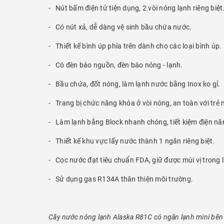
- Nút bấm điện tử tiện dụng, 2 vòi nóng lạnh riêng biệt
- Có nút xả, dễ dàng vệ sinh bầu chứa nước.
- Thiết kế bình úp phía trên dành cho các loại bình úp.
- Có đèn báo nguồn, đèn báo nóng - lạnh.
- Bầu chứa, đốt nóng, làm lạnh nước bằng Inox ko gỉ.
- Trang bị chức năng khóa ở vòi nóng, an toàn với trẻ 
- Làm lạnh bằng Block nhanh chóng, tiết kiệm điện năn
- Thiết kế khu vực lấy nước thành 1 ngăn riêng biệt.
- Cọc nước đạt tiêu chuẩn FDA, giữ được mùi vị trong 
- Sử dụng gas R134A thân thiện môi trường.
Cây nước nóng lạnh Alaska R81C có ngăn lạnh mini bên 