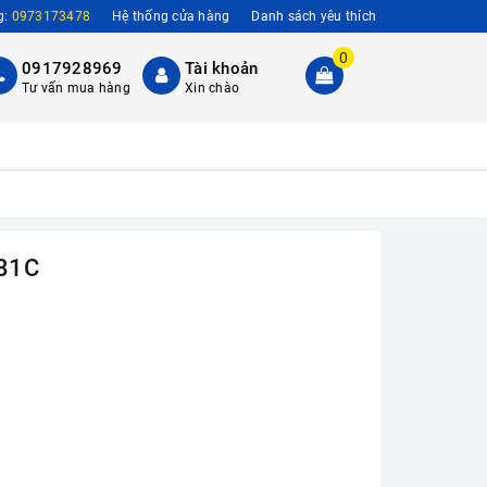
g:
0973173478
Hệ thống cửa hàng
Danh sách yêu thích
0
0917928969
Tài khoản
Tư vấn mua hàng
Xin chào
R81C