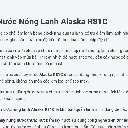
y Nước Nóng Lạnh Alaska R81C
g cơ chế làm lạnh bằng block như của tủ lạnh, có ưu điểm làm lạnh nh
lock giúp sản phẩm có độ bền tốt hơn loại dùng chip điện tử.
của cây nước phục vụ chức năng cung cấp nước nóng, lạnh cho người 
C mát lạnh vào mùa hè. Khi đạt nhiệt độ nước theo yêu cầu cây nước có 
hoặc làm lạnh khi không có nhu cầu.
n nước của cây nước
Alaska R81C
được sử dụng thép không rỉ, chất l
hể sống, không ăn mòn các kim loại chế tạo máy.
ska R81C
dùng được với cả bình úp hoặc bình lọc nước dung tích lên đ
g, khách sạn...
 nước nóng lạnh Alaska R81C
là khu bảo quản lạnh mini, dùng để bảo
khay hứng nước thừa:
Nút bấm lấy nước sử dụng công nghệ điện tử hiện
 vực lấy nước có cánh tủ đóng kín tránh bụi bẩn. Có chức năng khóa ở 