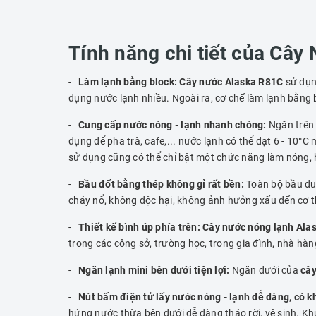
Tính năng chi tiết của Câ
-
Làm lạnh bằng block: Cây nước Alaska R81C
sử dụn
dụng nước lạnh nhiều. Ngoài ra, cơ chế làm lạnh bằng b
-
Cung cấp nước nóng - lạnh nhanh chóng:
Ngăn trên 
dụng để pha trà, cafe,... nước lạnh có thể đạt 6 - 10°
sử dụng cũng có thể chỉ bật một chức năng làm nóng, 
-
Bầu đốt bằng thép không gỉ rất bền:
Toàn bộ bầu đu
cháy nổ, không độc hại, không ảnh hưởng xấu đến cơ t
-
Thiết kế bình úp phía trên:
Cây nước nóng lạnh Ala
trong các công sở, trường học, trong gia đình, nhà hàn
-
Ngăn lạnh mini bên dưới tiện lợi:
Ngăn dưới của
cây
-
Nút bấm điện tử lấy nước nóng - lạnh dễ dàng, có 
hứng nước thừa bên dưới dễ dàng tháo rời, vệ sinh. Khu