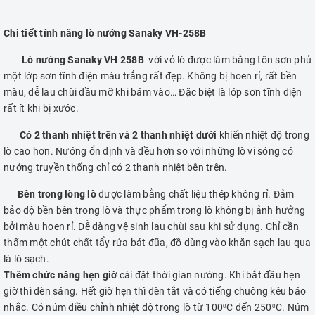
Chi tiết tính năng lò nướng Sanaky VH-258B
Lò nướng Sanaky VH 258B
với vỏ lò được làm bằng tôn sơn phủ
một lớp sơn tĩnh điện màu trắng rất đẹp. Không bị hoen rỉ, rất bền
màu, dễ lau chùi dầu mỡ khi bám vào… Đặc biệt là lớp sơn tĩnh điện
rất ít khi bị xước.
Có 2 thanh nhiệt trên và 2 thanh nhiệt dưới
khiến nhiệt độ trong
lò cao hơn. Nướng ổn định và đều hơn so với những lò vi sóng có
nướng truyền thống chỉ có 2 thanh nhiệt bên trên.
Bên trong lòng lò
được làm bằng chất liệu thép không rỉ. Đảm
bảo độ bền bên trong lò và thực phẩm trong lò không bị ảnh hưởng
bởi màu hoen rỉ. Dễ dàng vệ sinh lau chùi sau khi sử dụng. Chỉ cần
thấm một chút chất tẩy rửa bát đũa, đồ dùng vào khăn sạch lau qua
là lò sạch.
Thêm chức năng hẹn giờ
cài đặt thời gian nướng. Khi bắt đầu hẹn
giờ thì đèn sáng. Hết giờ hẹn thì đèn tắt và có tiếng chuông kêu báo
nhắc. Có núm điều chỉnh nhiệt độ trong lò từ 100
C đến 250
C. Núm
0
0