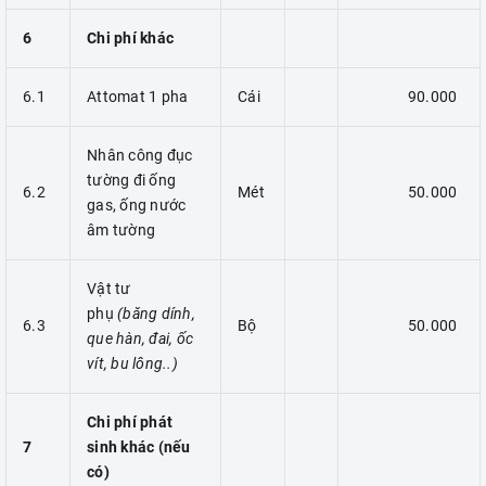
6
Chi phí khác
6.1
Attomat 1 pha
Cái
90.000
Nhân công đục
tường đi ống
6.2
Mét
50.000
gas, ống nước
âm tường
Vật tư
phụ
(băng dính,
6.3
Bộ
50.000
que hàn, đai, ốc
vít, bu lông..)
Chi phí phát
7
sinh khác (nếu
có)