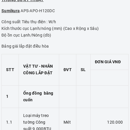
Sumikura
APS-APO-H120DC
Công suất Tiêu thụ điện : W/h
Kích thước cục Lạnh/nóng (mm) (Cao x Rộng x Sâu)
Độ ồn cục Lạnh/Nóng (db)
Bảng giá lắp đặt điều hòa
ĐƠN GIÁ VNĐ
VẬT TƯ - NHÂN
STT
ĐVT
SL
CÔNG LẮP ĐẶT
Ống đồng băng
1
cuốn
Loại máy treo
1.1
tường Công
Mét
120.000
suất 9.000BTU