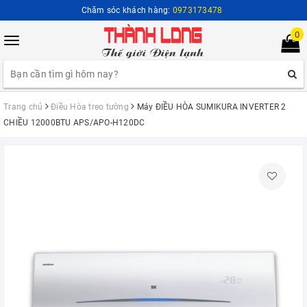
Chăm sóc khách hàng:
0973173478
0
Toggle
navigation
Trang chủ
Điều Hòa treo tường
Máy ĐIỀU HÒA SUMIKURA INVERTER 2
CHIỀU 12000BTU APS/APO-H120DC