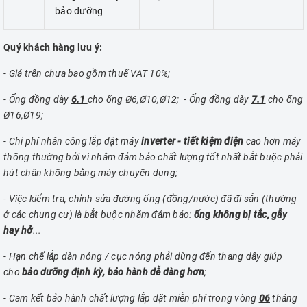
bảo dưỡng
Quý khách hàng lưu ý:
- Giá trên chưa bao gồm thuế VAT 10%;
- Ống đồng dày
6.1
cho ống Ø6,Ø10,Ø12; - Ống đồng dày
7.1
cho ống
Ø16,Ø19;
- Chi phí nhân công lắp đặt máy
inverter - tiết kiệm điện
cao hơn máy
thông thường bởi vì nhằm đảm bảo chất lượng tốt nhất bắt buộc phải
hút chân không bằng máy chuyên dụng;
- Việc kiểm tra, chỉnh sửa đường ống (đồng/nước) đã đi sẵn (thường
ở các chung cư) là bắt buộc nhằm đảm bảo:
ống không bị tắc, gẫy
hay hở
...
- Hạn chế lắp dàn nóng / cục nóng phải dùng đến thang dây giúp
cho
bảo dưỡng định kỳ, bảo hành dễ dàng hơn
;
- Cam kết bảo hành chất lượng lắp đặt miễn phí trong vòng
06
tháng