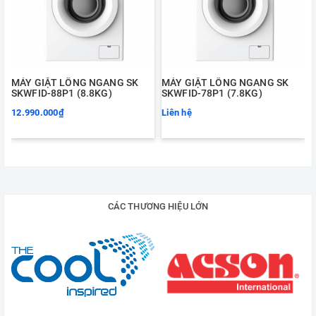
MÁY GIẶT LỒNG NGANG SK
MÁY GIẶT LỒNG NGANG SK
SKWFID-88P1 (8.8KG)
SKWFID-78P1 (7.8KG)
12.990.000₫
Liên hệ
CÁC THƯƠNG HIỆU LỚN