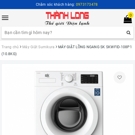
Chăm sóc khách hàng:
0973173478
0
Toggle
navigation
Trang chủ
Máy Giặt Sumikura
MÁY GIẶT LỒNG NGANG SK SKWFID-108P1
(10.8KG)