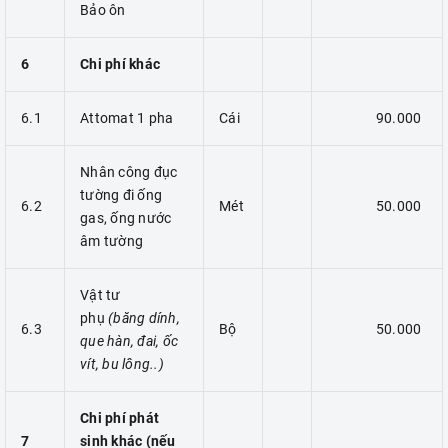
Bảo ôn
6
Chi phí khác
6.1
Attomat 1 pha
Cái
90.000
Nhân công đục
tường đi ống
6.2
Mét
50.000
gas, ống nước
âm tường
Vật tư
phụ
(băng dính,
6.3
Bộ
50.000
que hàn, đai, ốc
vít, bu lông..)
Chi phí phát
7
sinh khác (nếu