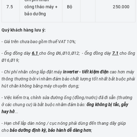
7.5
công tháo máy +
Bộ
250.000
bảo dưỡng
Quý khách hàng lưu ý:
- Giá trên chưa bao gồm thuế VAT 10%;
- Ống đồng dày
6.1
cho ống Ø6,Ø10,Ø12; - Ống đồng dày
7.1
cho ống
Ø16,Ø19;
- Chi phí nhân công lắp đặt máy
inverter - tiết kiệm điện
cao hơn máy
thông thường bởi vì nhằm đảm bảo chất lượng tốt nhất bắt buộc phải
hút chân không bằng máy chuyên dụng;
- Việc kiểm tra, chỉnh sửa đường ống (đồng/nước) đã đi sẵn (thường
ở các chung cư) là bắt buộc nhằm đảm bảo:
ống không bị tắc, gẫy
hay hở
...
- Hạn chế lắp dàn nóng / cục nóng phải dùng đến thang dây giúp
cho
bảo dưỡng định kỳ, bảo hành dễ dàng hơn
;