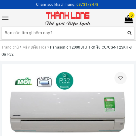
Chăm sóc khách hàng:
0973173478
0
Toggle
navigation
Trang chủ
Máy Điều Hòa
Panasonic 12000BTU 1 chiều CU/CS-N12SKH-8
Ga R32