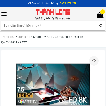
Chăm sóc khách hàng:
0973173478
0
Toggle
navigation
Trang chủ
Samsung
Smart Tivi QLED Samsung 8K 75 inch
QA75Q800TAKXXV