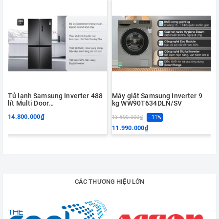
Tủ lạnh Samsung Inverter 488
Máy giặt Samsung Inverter 9
lít Multi Door
kg WW90T634DLN/SV
RF48A4000B4/SV
14.800.000₫
13.500.000₫
- 11%
11.990.000₫
CÁC THƯƠNG HIỆU LỚN