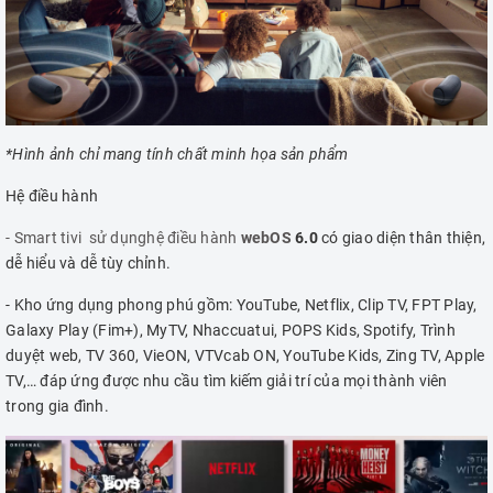
*Hình ảnh chỉ mang tính chất minh họa sản phẩm
Hệ điều hành
- Smart tivi sử dụnghệ điều hành
webOS
6.0
có giao diện thân thiện,
dễ hiểu và dễ tùy chỉnh.
- Kho ứng dụng phong phú gồm: YouTube, Netflix, Clip TV, FPT Play,
Galaxy Play (Fim+), MyTV, Nhaccuatui, POPS Kids, Spotify, Trình
duyệt web, TV 360, VieON, VTVcab ON, YouTube Kids, Zing TV, Apple
TV,… đáp ứng được nhu cầu tìm kiếm giải trí của mọi thành viên
trong gia đình.