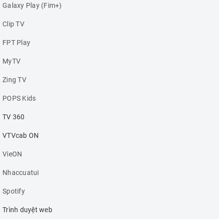
Galaxy Play (Fim+)
Clip TV
FPT Play
MyTV
Zing TV
POPS Kids
TV 360
VTVcab ON
VieON
Nhaccuatui
Spotify
Trình duyệt web