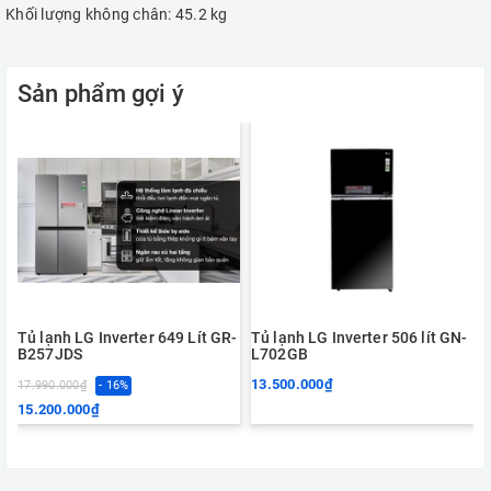
Khối lượng không chân: 45.2 kg
Sản phẩm gợi ý
Tủ lạnh LG Inverter 649 Lít GR-
Tủ lạnh LG Inverter 506 lít GN-
B257JDS
L702GB
13.500.000₫
17.990.000₫
- 16%
15.200.000₫