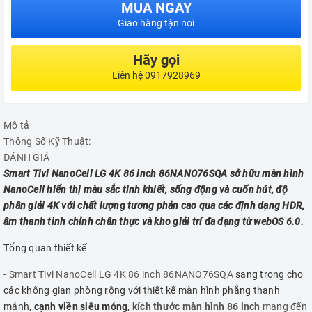
MUA NGAY
Giao hàng tận nơi
Hãy gọi
Liên hệ 0917928969
Mô tả
Thông Số Kỹ Thuật:
ĐÁNH GIÁ
Smart Tivi NanoCell LG 4K 86 inch 86NANO76SQA sở hữu màn hình
NanoCell hiển thị màu sắc tinh khiết, sống động và cuốn hút, độ
phân giải 4K với chất lượng tương phản cao qua các định dạng HDR,
âm thanh tinh chỉnh chân thực và kho giải trí đa dạng từ webOS 6.0.
Tổng quan thiết kế
- Smart Tivi NanoCell LG 4K 86 inch 86NANO76SQA
sang trọng cho
các không gian phòng rộng với thiết kế màn hình phẳng thanh
mảnh,
cạnh viền siêu mỏng
,
kích thước màn hình 86 inch
mang đến