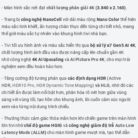
- Màn hình sắc nét đạt
chất lượng phân giải 4K
(3.840 x 2.160)
.
- Trang bị
công nghệ NanoCell
với dải màu rộng
Nano Color
thể hiện
màu sắc tinh khiết, ấn tượng chân thực đến từng chi tiết nhỏ, mang
thế giới màu sắc tự nhiên vào khung hình tivi nhà bạn.
-
Tivi
tối ưu hình ảnh và màu sắc hiển thị qua
bộ xử lý α7 Gen5 AI 4K
,
chất lượng hình ảnh đầu vào được nâng cấp lên chuẩn gần 4K
nhờ công nghệ
4K AI Upscaling
và
AI
Picture Pro 4K
,
cho mọi trải
nghiệm xem đều hoàn hảo hơn.
- Tăng cường độ tương phản qua
các định dạng HDR
(Active
HDR,
HDR10 Pro, HDR Dynamic Tone Mapping)
và HLG
, nhờ đó các
chi tiết ẩn được làm nổi bật hơn, phân hóa rõ nét hơn giữa vùng
sáng với vùng tối, tạo hồn cho khung ảnh, lôi cuốn cảm xúc người
xem vào từng nội dung trình chiếu.
- Thưởng thức cảm giác thỏa mãn hơn khi chiến game trên màn hình
lớn tivi nhờ
chế độ game HGIG
và
công nghệ giảm độ trễ
Auto Low
Latency Mode (ALLM
)
cho màn hình game mượt mà, tạo thế dẫn