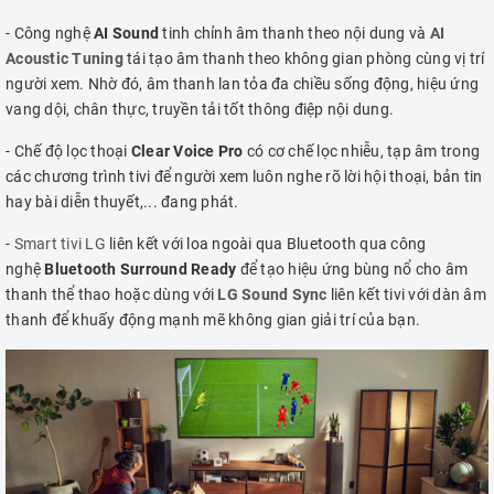
- Công nghệ
AI Sound
tinh chỉnh âm thanh theo nội dung và
AI
Acoustic Tuning
tái tạo âm thanh theo không gian phòng cùng vị trí
người xem. Nhờ đó, âm thanh lan tỏa đa chiều sống động, hiệu ứng
vang dội, chân thực, truyền tải tốt thông điệp nội dung.
- Chế độ lọc thoại
Clear Voice Pro
có cơ chế lọc nhiễu, tạp âm trong
các chương trình tivi để người xem luôn nghe rõ lời hội thoại, bản tin
hay bài diễn thuyết,... đang phát.
-
Smart tivi LG
liên kết với loa ngoài qua Bluetooth qua công
nghệ
Bluetooth Surround Ready
để tạo hiệu ứng bùng nổ cho âm
thanh thể thao hoặc dùng với
LG Sound Sync
liên kết tivi với dàn âm
thanh để khuấy động mạnh mẽ không gian giải trí của bạn.