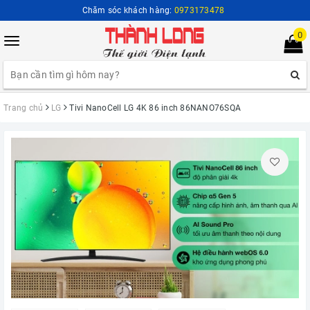
Chăm sóc khách hàng:
0973173478
0
Toggle
navigation
Trang chủ
LG
Tivi NanoCell LG 4K 86 inch 86NANO76SQA