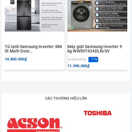
Tủ lạnh Samsung Inverter 488
Máy giặt Samsung Inverter 9
lít Multi Door
kg WW90T634DLN/SV
RF48A4000B4/SV
14.800.000₫
13.500.000₫
- 11%
11.990.000₫
CÁC THƯƠNG HIỆU LỚN