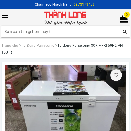
Chăm sóc khách hàng:
0973173478
0
Toggle
navigation
Trang chủ
Tủ Đông Panasonic
Tủ đông Panasonic SCR MFR150H2 VN
150 lít