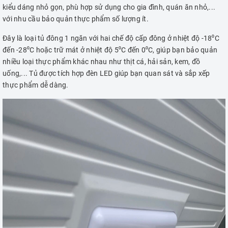
kiểu dáng nhỏ gọn, phù hợp sử dụng cho gia đình, quán ăn nhỏ,...
với nhu cầu bảo quản thực phẩm số lượng ít.
Đây là loại tủ đông 1 ngăn với hai chế độ cấp đông ở nhiệt độ -18⁰C
đến -28⁰C hoặc trữ mát ở nhiệt độ 5⁰C đến 0⁰C, giúp bạn bảo quản
nhiều loại thực phẩm khác nhau như thịt cá, hải sản, kem, đồ
uống,... Tủ được tích hợp đèn LED giúp bạn quan sát và sắp xếp
thực phẩm dễ dàng.