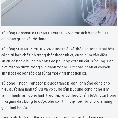
Tủ đông Panasonic SCR MFR150DH2 VN được tích hợp đèn LED
giúp bạn quan sát dễ dàng
Tủ đông SCR MFR150DH2 VN được thiết kế khóa an toàn ở hai bên
cánh tủ hạn chế tình trạng thất thoát nhiệt, cùng núm vặn điều
khiển để bạn điều chỉnh nhiệt độ phù hợp với nhu cầu sử dụng. Đặc
biệt, tủ còn được trang bị 4 bánh xe chịu lực chắc chắn di chuyển
linh hoạt để bạn lắp đặt tủ tại mọi vị trí thật tiện lợi.
Tủ đông 1 ngăn Panasonic được trang bị dàn lạnh ống đồng cho
hiệu suất làm lạnh tối ưu và vô cùng bền bỉ, cùng công nghệ làm
lạnh nhanh làm đông lạnh trực tiếp, giúp thực phẩm tươi ngon trong
thời gian dài. Lòng tủ được phủ sơn tĩnh điện bền bỉ, cho khả năng
giữ nhiệt tối ưu.
Bên cạnh đó, hãng Panasonic trang bị cho chiếc tủ đông của mình