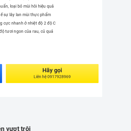
uẩn, loại bỏ mùi hôi hiệu quả
hế sự lây lan mùi thực phẩm
g cực nhanh ở nhiệt độ 2 độ C
độ tươi ngon của rau, củ quả
Hãy gọi
Liên hệ 0917928969
n vượt trội