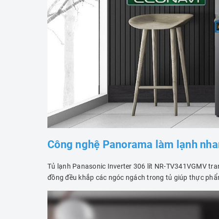
Công nghệ Panorama làm lạnh nha
Tủ lạnh Panasonic Inverter 306 lít NR-TV341VGMV tran
đồng đều khắp các ngóc ngách trong tủ giúp thực phẩ