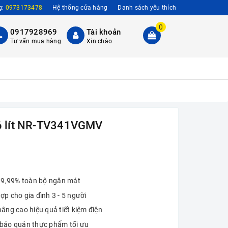
g:
0973173478
Hệ thống cửa hàng
Danh sách yêu thích
0
0917928969
Tài khoản
Tư vấn mua hàng
Xin chào
06 lít NR-TV341VGMV
 99,99% toàn bộ ngăn mát
ợp cho gia đình 3 - 5 người
âng cao hiệu quả tiết kiệm điện
 bảo quản thực phẩm tối ưu