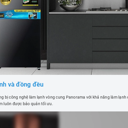
nh và đồng đều
g bị công nghệ làm lạnh vòng cung Panorama với khả năng làm lạnh đ
m luôn được bảo quản tối ưu.