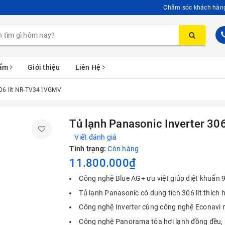
Chăm sóc khách hàn
hẩm
Giới thiệu
Liên Hệ
 306 lít NR-TV341VGMV
Tủ lạnh Panasonic Inverter 3
Viết đánh giá
Tình trạng:
Còn hàng
11.800.000₫
Công nghệ Blue AG+ ưu việt giúp diệt khuẩn
Tủ lạnh Panasonic có dung tích 306 lít thích h
Công nghệ Inverter cùng công nghệ Econavi n
Công nghệ Panorama tỏa hơi lạnh đồng đều,