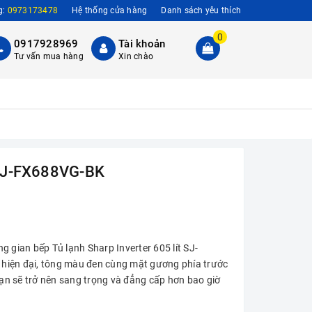
g:
0973173478
Hệ thống cửa hàng
Danh sách yêu thích
0
0917928969
Tài khoản
Tư vấn mua hàng
Xin chào
t SJ-FX688VG-BK
ng gian bếp Tủ lạnh Sharp Inverter 605 lít SJ-
à hiện đại, tông màu đen cùng mặt gương phía trước
bạn sẽ trở nên sang trọng và đẳng cấp hơn bao giờ