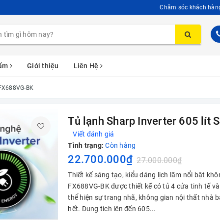
Chăm sóc khách hàn
hẩm
Giới thiệu
Liên Hệ
J-FX688VG-BK
Tủ lạnh Sharp Inverter 605 lí
Viết đánh giá
Tình trạng:
Còn hàng
22.700.000₫
27.000.000₫
Thiết kế sáng tạo, kiểu dáng lịch lãm nổi bật khô
FX688VG-BK được thiết kế có tủ 4 cửa tinh tế v
thể hiện sự trang nhã, không gian nội thất nhà 
hết. Dung tích lên đến 605...