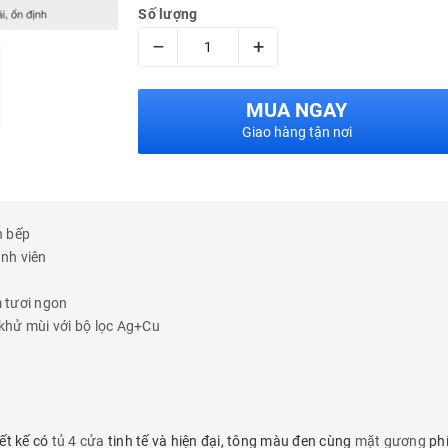
Số lượng
–
+
MUA NGAY
Giao hàng tận nơi
n bếp
ành viên
 tươi ngon
khử mùi với bộ lọc Ag+Cu
ết kế có
tủ 4 cửa
tinh tế và hiện đại, tông màu đen cùng
mặt gương
phí