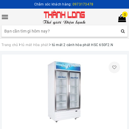
Chăm sóc khách hàng:
0973173478
0
Toggle
navigation
Trang chủ
tủ mát Hòa phát
tủ mát 2 cánh hòa phát HSC 650F2.N