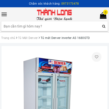
Chăm sóc khách hàng:
0973173478
0
Toggle
navigation
Trang chủ
Tủ Mát Denver
Tủ mát Denver inverter AS 1680GTD