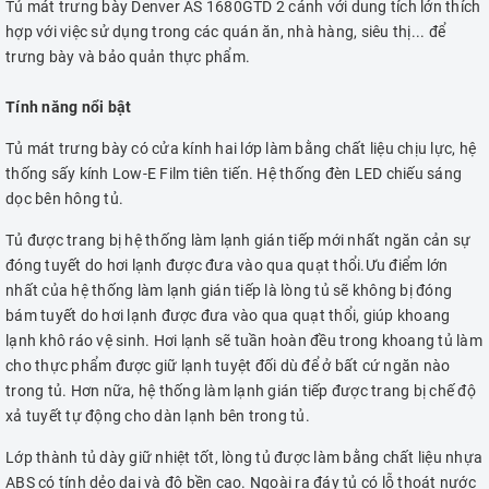
Tủ mát trưng bày Denver AS 1680GTD 2 cánh với dung tích lớn thích
hợp với việc sử dụng trong các quán ăn, nhà hàng, siêu thị... để
trưng bày và bảo quản thực phẩm.
Tính năng nổi bật
Tủ mát trưng bày có cửa kính hai lớp làm bằng chất liệu chịu lực, hệ
thống sấy kính Low-E Film tiên tiến. Hệ thống đèn LED chiếu sáng
dọc bên hông tủ.
Tủ được trang bị hệ thống làm lạnh gián tiếp mới nhất ngăn cản sự
đóng tuyết do hơi lạnh được đưa vào qua quạt thổi.Ưu điểm lớn
nhất của hệ thống làm lạnh gián tiếp là lòng tủ sẽ không bị đóng
bám tuyết do hơi lạnh được đưa vào qua quạt thổi, giúp khoang
lạnh khô ráo vệ sinh. Hơi lạnh sẽ tuần hoàn đều trong khoang tủ làm
cho thực phẩm được giữ lạnh tuyệt đối dù để ở bất cứ ngăn nào
trong tủ. Hơn nữa, hệ thống làm lạnh gián tiếp được trang bị chế độ
xả tuyết tự động cho dàn lạnh bên trong tủ.
Lớp thành tủ dày giữ nhiệt tốt, lòng tủ được làm bằng chất liệu nhựa
ABS có tính dẻo dai và độ bền cao. Ngoài ra đáy tủ có lỗ thoát nước