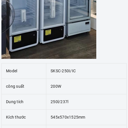
Model
SKSC-250I/IC
công suất
200W
Dung tích
250l/237l
Kích thước
545x570x1525mm