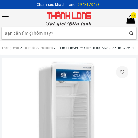
Chăm sóc khách hàng:
0973173478
0
Toggle
navigation
Trang chủ
Tủ mát Sumikura
Tủ mát Inverter Sumikura SKSC-250I/IC 250L