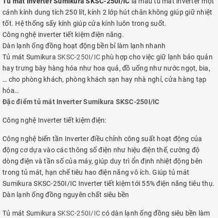
Tủ mát Inverter Sumikura SKSC-250I/IC
là mẫu tủ mát inverter một
cánh kính dung tích 250 lít, kính 2 lớp hút chân không giúp giữ nhiệt
tốt. Hệ thống sấy kính giúp cửa kính luôn trong suốt.
Công nghệ inverter tiết kiệm điện năng.
Dàn lạnh ống đồng hoạt động bền bỉ làm lạnh nhanh
Tủ mát Sumikura
SKSC-250I/IC
phù hợp cho việc giữ lạnh bảo quản
hay trưng bày hàng hóa như hoa quả, đồ uống như nước ngọt, bia,
… cho phòng khách, phòng khách sạn hay nhà nghỉ, cửa hàng tạp
hóa…
Đặc điểm tủ mát Inverter Sumikura SKSC-250I/IC
Công nghệ Inverter tiết kiệm điện:
Công nghệ biến tần Inverter điều chỉnh công suất hoạt động của
động cơ dựa vào các thông số điện như hiệu điện thế, cường độ
dòng điện và tần số của máy, giúp duy trì ổn định nhiệt động bên
trong tủ mát, hạn chế tiêu hao điện năng vô ích. Giúp tủ mát
Sumikura SKSC-250I/IC Inverter tiết kiệm tới 55% điện năng tiêu thụ.
Dàn lạnh ống đồng nguyên chất siêu bền
Tủ mát Sumikura
SKSC-250I/IC
có dàn lạnh ống đồng siêu bền làm