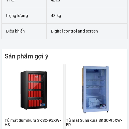
Vĩ kệ
4pcs
trọng lượng
43 kg
Điều khiển
Digital control and screen
Sản phẩm gợi ý
Tủ mát Sumikura SKSC-95XW-
Tủ mát Sumikura SKSC-95XW-
HS
FR