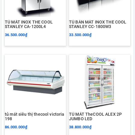
TỦ MÁT INOX THE COOL
TỦ BÀN MÁT INOX THE COOL
STANLEY CA-1200L4
STANLEY CC-1800W3
36.500.000₫
33.500.000₫
tủ mát siêu thị thecool victoria
TỦ MÁT TheCOOL ALEX 2P
198
JUMBO LED
86.000.000₫
38.800.000₫