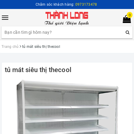
Chăm sóc khách hàng:
0973173478
0
Toggle
navigation
Trang chủ
tủ mát siêu thị thecool
tủ mát siêu thị thecool