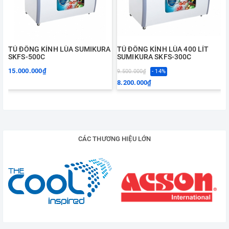
TỦ ĐÔNG KÍNH LÙA SUMIKURA
TỦ ĐÔNG KÍNH LÙA 400 LÍT
SKFS-500C
SUMIKURA SKFS-300C
15.000.000₫
9.500.000₫
- 14%
1
8.200.000₫
CÁC THƯƠNG HIỆU LỚN