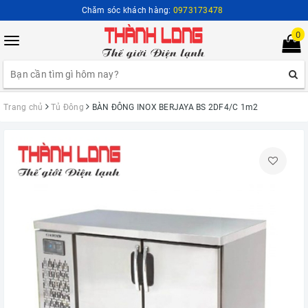
Chăm sóc khách hàng:
0973173478
0
Toggle
navigation
Trang chủ
Tủ Đông
BÀN ĐÔNG INOX BERJAYA BS 2DF4/C 1m2