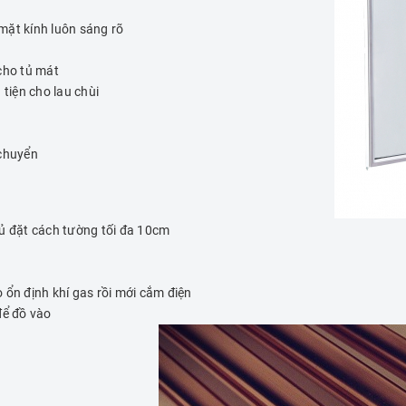
mặt kính luôn sáng rõ
cho tủ mát
tiện cho lau chùi
 chuyển
 tủ đặt cách tường tối đa 10cm
 ổn định khí gas rồi mới cắm điện
để đồ vào