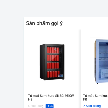
Sản phẩm gợi ý
Tủ mát Sumikura SKSC-95XW-
Tủ mát Sumiku
HS
FR
7.500.000₫
6.600.000₫
- 15%