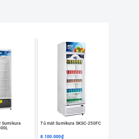
r Sumikura
Tủ mát Sumikura SKSC-250FC
Tủ mát Sumik
300L
8.100.000₫
8.900.000₫