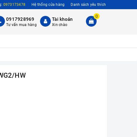
g:
0973173478
Hệ thống cửa hàng
Danh sách yêu thích
0
0917928969
Tài khoản
Tư vấn mua hàng
Xin chào
2WG2/HW