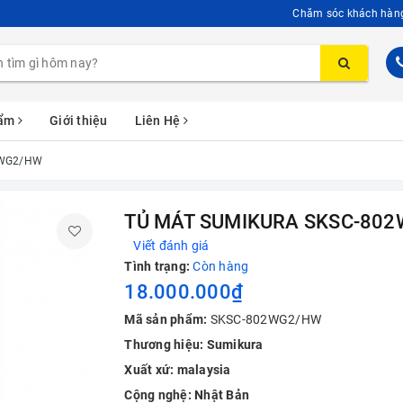
Chăm sóc khách hàn
hẩm
Giới thiệu
Liên Hệ
2WG2/HW
TỦ MÁT SUMIKURA SKSC-80
Viết đánh giá
Tình trạng:
Còn hàng
18.000.000₫
Mã sản phẩm:
SKSC-802WG2/HW
Thương hiệu: Sumikura
Xuất xứ: malaysia
Cộng nghệ: Nhật Bản