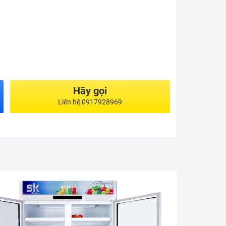
Hãy gọi
Liên hệ 0917928969