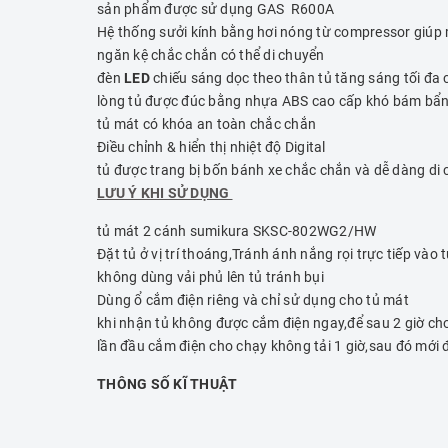
sản phẩm được sử dụng GAS R600A
Hệ thống sưởi kính bằng hơi nóng từ compressor giúp 
ngăn kệ chắc chắn có thể di chuyển
đèn
LED
chiếu sáng dọc theo thân tủ tăng sáng tối đa 
lòng tủ được đúc bằng nhựa ABS cao cấp khó bám bẩn 
tủ mát có khóa an toàn chắc chắn
Điều chỉnh & hiển thị nhiệt độ Digital
tủ được trang bị bốn bánh xe chắc chắn và dễ dàng di
LƯU Ý KHI SỬ DỤNG
tủ mát 2 cánh sumikura SKSC-802WG2/HW
Đặt tủ ở vị trí thoáng,Tránh ánh nắng rọi trực tiếp vào
không dùng vải phủ lên tủ tránh bụi
Dùng ổ cắm điện riêng và chỉ sử dụng cho tủ mát
khi nhận tủ không được cắm điện ngay,để sau 2 giờ cho
lần đầu cắm điện cho chạy không tải 1 giờ,sau đó mới 
THÔNG SỐ KĨ THUẬT