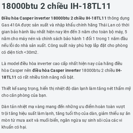
18000btu 2 chiều IH-18TL11
Điều hòa Casper inverter 18000btu 2 chiều IH-18TL11
thông dụng
Gas 410A được sản xuất và nhập khẩu chính hãng Thái Lan có thời
gian bảo hành lâu nhất hiện nay lên đến 3 năm cho toàn bộ máy, 5
năm cho máy nén và chính sách bảo hành 1 đổi 1 trong 1 năm đầu
nếu lỗi do nhà sản xuất. Công suất này phù hợp lắp đặt cho phòng
có diện tích <30m2.
Là model điều hòa inverter cao cấp nhất hiện nay của hãng điều
hòa Casper nên
điều hòa Casper inverter
18000btu 2 chiều
IH-
18TL11
có rất nhiều tính năng nổi bật.
Thiết kế sang trọng, hiển thị nhiệt độ dàn lạnh làm tăng nét thẩm mỹ
cho căn phòng của bạn.
Dàn tản nhiệt mạ vàng mang đến những ưu điểm hoàn toàn vượt
trội tăng hiệu suất làm lạnh, tăng tuổi thọ của dàn, giảm thiểu sự ăn
mòn từ mưa axit và muối biển, ngăn ngừa sự sinh sôi của các vi
khuẩn có hại.