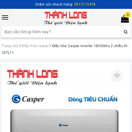
Chăm sóc khách hàng:
0973173478
0
Toggle
navigation
Trang chủ
Điều hòa casper
Điều hòa Casper inverter 18000btu 2 chiều IH-
18TL11