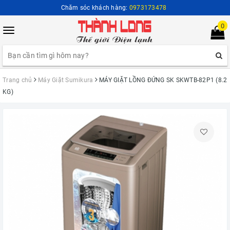
Chăm sóc khách hàng:
0973173478
0
Toggle
navigation
Trang chủ
Máy Giặt Sumikura
MÁY GIẶT LỒNG ĐỨNG SK SKWTB-82P1 (8.2
KG)