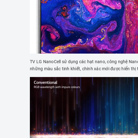
TV LG NanoCell sử dụng các hạt nano, công nghệ Nano đặ
những màu sắc tinh khiết, chính xác mới được hiển thị