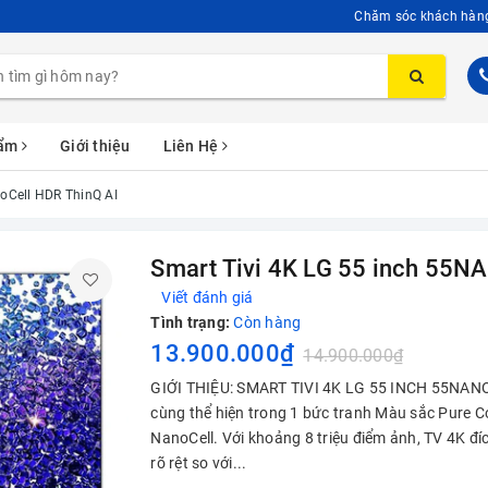
Chăm sóc khách hàn
hẩm
Giới thiệu
Liên Hệ
oCell HDR ThinQ AI
Smart Tivi 4K LG 55 inch 55
Viết đánh giá
Tình trạng:
Còn hàng
13.900.000₫
14.900.000₫
GIỚI THIỆU: SMART TIVI 4K LG 55 INCH 55NAN
cùng thể hiện trong 1 bức tranh Màu sắc Pure C
NanoCell. Với khoảng 8 triệu điểm ảnh, TV 4K đíc
rõ rệt so với...