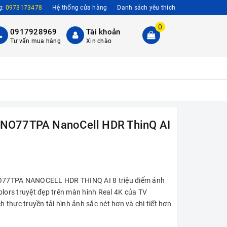
g:
0973173478
Hệ thống cửa hàng
Danh sách yêu thích
0
0917928969
Tài khoản
Tư vấn mua hàng
Xin chào
NANO77TPA NanoCell HDR ThinQ AI
O77TPA NANOCELL HDR THINQ AI 8 triệu điểm ảnh
olors truyệt đẹp trên màn hình Real 4K của TV
h thực truyền tải hình ảnh sắc nét hơn và chi tiết hơn