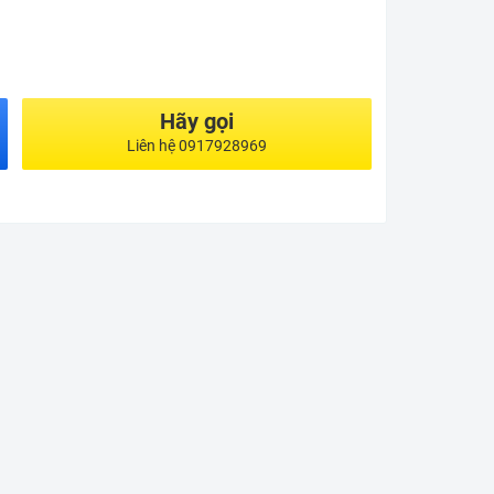
Hãy gọi
Liên hệ 0917928969