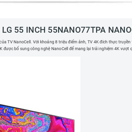
4K LG 55 INCH 55NANO77TPA NANO
ủa TV NanoCell. Với khoảng 8 triệu điểm ảnh, TV 4K đích thực truyền tải
4K được bổ sung công nghệ NanoCell để mang lại trải nghiệm 4K vượt q