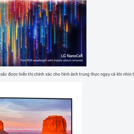
c được hiển thị chính xác cho hình ảnh trung thực ngay cả khi nhìn 