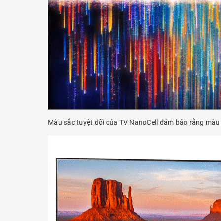
Màu sắc tuyệt đối của TV NanoCell đảm bảo rằng màu sắ