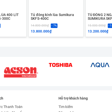
LÙA 400 LÍT
Tủ đông kính lùa Sumikura
TỦ ĐÔNG 2 NG
S-300C
SKFS-400C
SUMIKURA SKF
14.800.000₫
15.000.000₫
- 7%
- 
13.800.000₫
13.200.000₫
ch
Hỗ trợ khách hàng
ức Thanh Toán
Tìm kiếm