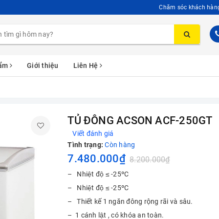
Chăm sóc khách hàn
hẩm
Giới thiệu
Liên Hệ
TỦ ĐÔNG ACSON ACF-250GT
Viết đánh giá
Tình trạng:
Còn hàng
7.480.000₫
8.200.000₫
– Nhiệt độ ≤ -25ºC
– Nhiệt độ ≤ -25ºC
– Thiết kế 1 ngăn đông rộng rãi và sâu.
– 1 cánh lật , có khóa an toàn.