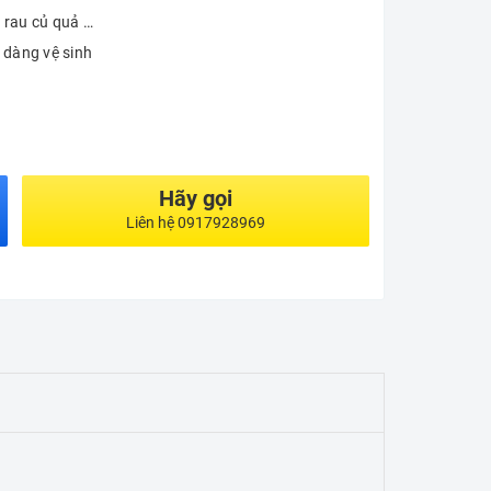
rau củ quả …
 dàng vệ sinh
Hãy gọi
Liên hệ 0917928969