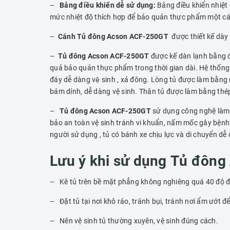
–
Bảng điều khiển dễ sử dụng:
Bảng điều khiển nhiệt 
mức nhiệt độ thích hợp để bảo quản thực phẩm một cá
–
Cánh Tủ đông Acson ACF-250GT
được thiết kế dày
–
Tủ đông Acson ACF-250GT
được kế dàn lạnh bằng đ
quả bảo quản thực phẩm trong thời gian dài. Hệ thống 
đáy dễ dàng vệ sinh , xả đông. Lòng tủ được làm bằ
bám dính, dễ dàng vệ sinh. Thân tủ được làm bằng thép
–
Tủ đông Acson ACF-250GT
sử dụng công nghệ làm 
bảo an toàn vệ sinh tránh vi khuẩn, nấm mốc gây bệnh.
người sử dụng , tủ có bánh xe chịu lực và di chuyển dễ
Lưu ý khi sử dụng
Tủ đông
– Kê tủ trên bề mặt phẳng không nghiêng quá 40 độ đ
– Đặt tủ tại nơi khô ráo, tránh bụi, tránh nơi ẩm ướt
– Nên vệ sinh tủ thường xuyên, vệ sinh đúng cách.