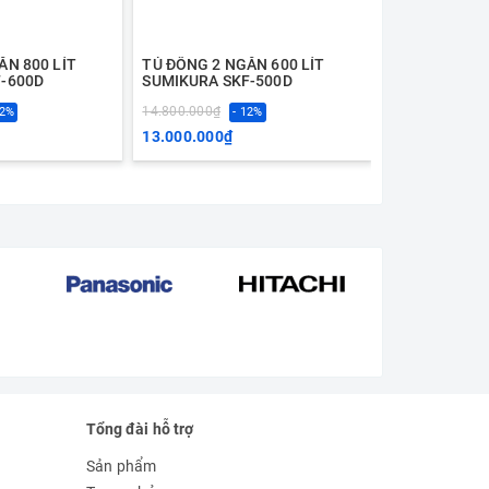
ĂN 800 LÍT
TỦ ĐÔNG 2 NGĂN 600 LÍT
TỦ ĐÔNG 2 N
-600D
SUMIKURA SKF-500D
SUMIKURA SK
14.800.000₫
9.300.000₫
12%
- 12%
- 
13.000.000₫
7.800.000₫
Tổng đài hỗ trợ
Sản phẩm