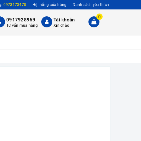
g:
0973173478
Hệ thống cửa hàng
Danh sách yêu thích
0
0917928969
Tài khoản
Tư vấn mua hàng
Xin chào