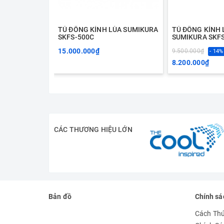
TỦ ĐÔNG KÍNH LÙA SUMIKURA
TỦ ĐÔNG KÍNH 
SKFS-500C
SUMIKURA SKF
15.000.000₫
9.500.000₫
- 14%
8.200.000₫
CÁC THƯƠNG HIỆU LỚN
Bản đồ
Chính sá
Cách Th