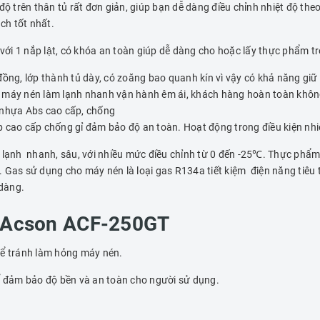
độ trên thân tủ rất đơn giản, giúp bạn dễ dàng điều chỉnh nhiệt độ th
ch tốt nhất.
 với 1 nắp lật, có khóa an toàn giúp dễ dàng cho hoặc lấy thực phẩm tr
ồng, lớp thành tủ dày, có zoăng bao quanh kín vì vậy có khả năng giữ 
máy nén làm lạnh nhanh vận hành êm ái, khách hàng hoàn toàn không bị 
ng nhựa Abs cao cấp, chống
 cao cấp chống gỉ đảm bảo độ an toàn. Hoạt động trong điều kiện nhiệ
lạnh nhanh, sâu, với nhiều mức điều chỉnh từ 0 đến -25℃. Thực phẩm
 Gas sử dụng cho máy nén là loại gas R134a tiết kiệm điện năng tiêu 
 dàng.
Acson ACF-250GT
ể tránh làm hỏng máy nén.
 để đảm bảo độ bền và an toàn cho người sử dụng.