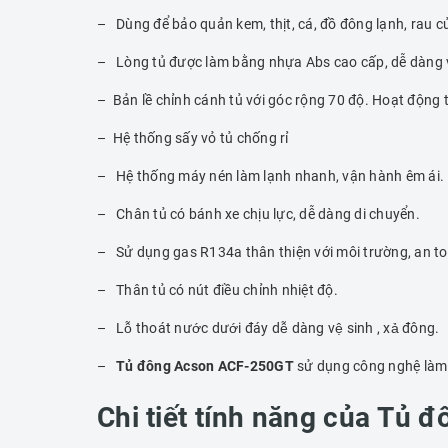
– Dùng để bảo quản kem, thịt, cá, đồ đông lạnh, rau củ
– Lòng tủ được làm bằng nhựa Abs cao cấp, dễ dàng 
– Bản lề chỉnh cánh tủ với góc rộng 70 độ. Hoạt động t
– Hệ thống sấy vỏ tủ chống rỉ
– Hệ thống máy nén làm lạnh nhanh, vận hành êm ái.
– Chân tủ có bánh xe chịu lực, dễ dàng di chuyển.
– Sử dụng gas R134a thân thiện với môi trường, an to
– Thân tủ có nút điều chỉnh nhiệt độ.
– Lỗ thoát nước dưới đáy dễ dàng vệ sinh , xả đông.
–
Tủ đông Acson ACF-250GT
sử dụng công nghệ làm l
Chi tiết tính năng của
Tủ đ