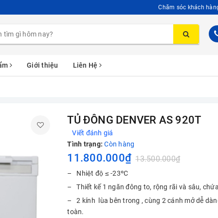
Chăm sóc khách hàn
hẩm
Giới thiệu
Liên Hệ
TỦ ĐÔNG DENVER AS 920T
Viết đánh giá
Tình trạng:
Còn hàng
11.800.000₫
13.500.000₫
– Nhiệt độ ≤ -23ºC
– Thiết kế 1 ngăn đông to, rộng rãi và sâu, chứ
– 2 kính lùa bên trong , cùng 2 cánh mở dễ dà
toàn.