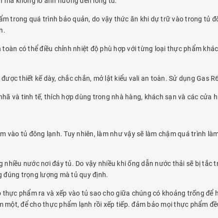
àn mà không lo ảnh hưởng đến lòng tủ.
trong quá trình bảo quản, do vậy thức ăn khi dự trữ vào trong tủ đô
n.
oàn có thể điều chỉnh nhiệt độ phù hợp với từng loại thực phẩm khác 
 được thiết kế dày, chắc chắn, mở lật kiểu vali an toàn. Sử dụng Gas R
ã và tinh tế, thích hợp dùng trong nhà hàng, khách sạn và các cửa h
ẩm vào tủ đông lạnh. Tuy nhiên, làm như vậy sẽ làm chậm quá trình là
nhiều nước nơi đáy tủ. Do vậy nhiều khi ống dẫn nước thải sẽ bị tắc t
 đúng trọng lượng mà tủ quy định.
 thực phẩm ra và xếp vào tủ sao cho giữa chúng có khoảng trống để hơi
 một, để cho thực phẩm lạnh rồi xếp tiếp. đảm bảo mọi thực phẩm đề