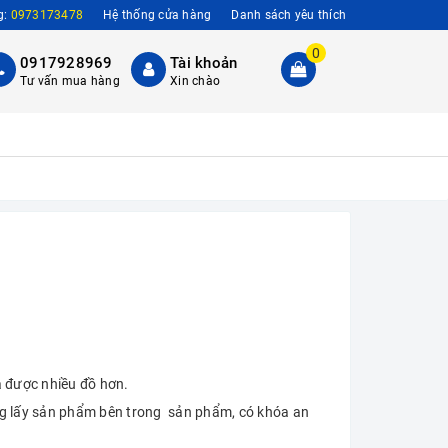
g:
0973173478
Hệ thống cửa hàng
Danh sách yêu thích
0
0917928969
Tài khoản
Tư vấn mua hàng
Xin chào
a được nhiều đồ hơn.
ng lấy sản phẩm bên trong sản phẩm, có khóa an