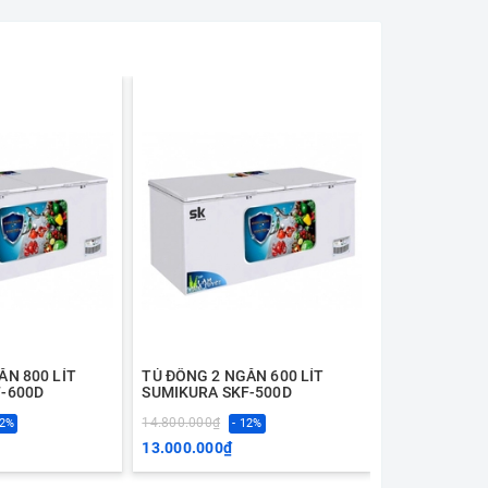
ĂN 800 LÍT
TỦ ĐÔNG 2 NGĂN 600 LÍT
TỦ ĐÔNG 2 N
-600D
SUMIKURA SKF-500D
SUMIKURA SK
14.800.000₫
9.300.000₫
12%
- 12%
- 
13.000.000₫
7.800.000₫