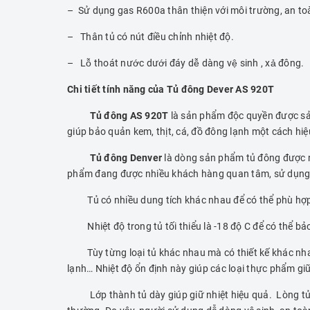
– Sử dụng gas R600a thân thiện với môi trường, an to
– Thân tủ có nút điều chỉnh nhiệt độ.
– Lỗ thoát nước dưới đáy dễ dàng vệ sinh , xả đông.
Chi tiết tính năng của Tủ đông Dever AS 920T
Tủ đông AS 920T
là sản phẩm độc quyền được sản
giúp bảo quản kem, thịt, cá, đồ đông lạnh một cách h
Tủ đông Denver
là dòng sản phẩm tủ đông được n
phẩm đang được nhiều khách hàng quan tâm, sử dụng
Tủ có nhiều dung tích khác nhau để có thể phù hợp với
Nhiệt độ trong tủ tối thiểu là -18 độ C để có thể bả
Tùy từng loại tủ khác nhau mà có thiết kế khác nhau.
lạnh… Nhiệt độ ổn định này giúp các loại thực phẩm gi
Lớp thành tủ dày giúp giữ nhiệt hiệu quả. Lòng tủ đ