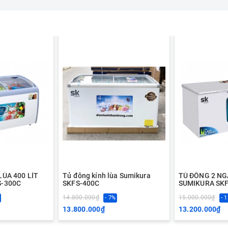
LÙA 400 LÍT
Tủ đông kính lùa Sumikura
TỦ ĐÔNG 2 NG
S-300C
SKFS-400C
SUMIKURA SKF
14.800.000₫
15.000.000₫
- 7%
- 
13.800.000₫
13.200.000₫