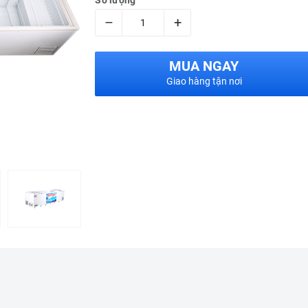
Số lượng
–
+
MUA NGAY
Giao hàng tận nơi