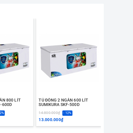
ĂN 800 LÍT
TỦ ĐÔNG 2 NGĂN 600 LÍT
TỦ ĐÔNG 2 N
-600D
SUMIKURA SKF-500D
SUMIKURA SK
14.800.000₫
9.300.000₫
12%
- 12%
- 
13.000.000₫
7.800.000₫