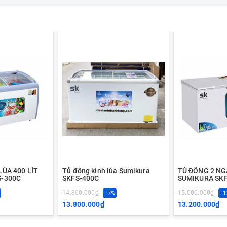
LÙA 400 LÍT
Tủ đông kính lùa Sumikura
TỦ ĐÔNG 2 NG
S-300C
SKFS-400C
SUMIKURA SKF
14.800.000₫
15.000.000₫
- 7%
- 
13.800.000₫
13.200.000₫