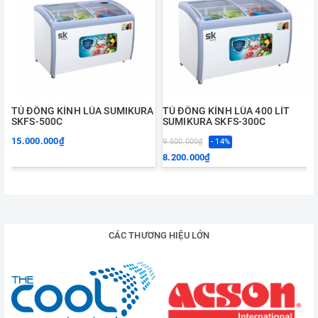
TỦ ĐÔNG KÍNH LÙA SUMIKURA
TỦ ĐÔNG KÍNH LÙA 400 LÍT
SKFS-500C
SUMIKURA SKFS-300C
15.000.000₫
9.500.000₫
- 14%
1
8.200.000₫
CÁC THƯƠNG HIỆU LỚN