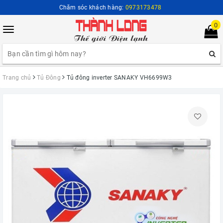
Chăm sóc khách hàng:
0973173478
0
Toggle
navigation
Trang chủ
Tủ Đông
Tủ đông inverter SANAKY VH6699W3