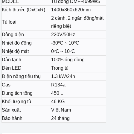
MODEL
Tủ đông DMF-4699WS
Kích thước (DxCxR)
1400x860x620mm
2 cánh, 2 ngăn đông/mát
Tủ loại
riêng biệt
Dòng điện
220V/50Hz
o
o
Nhiệt độ đông
-30
C ~ 10
C
o
o
Nhiệt độ mát
0
C ~ 10
C
Dàn lạnh
100% ống đồng
Đèn LED
Trong tủ
Điện năng tiêu thụ
1.3 kW/24h
Gas
R134a
Dung tích tổng
450 L
Khối lượng tủ
46 KG
Sản xuất
Việt Nam
Bảo hành
24 tháng