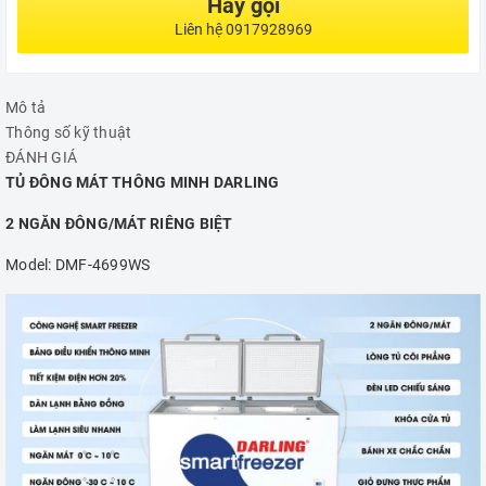
Hãy gọi
Liên hệ 0917928969
Mô tả
Thông số kỹ thuật
ĐÁNH GIÁ
TỦ ĐÔNG MÁT THÔNG MINH DARLING
2 NGĂN ĐÔNG/MÁT RIÊNG BIỆT
Model: DMF-4699WS