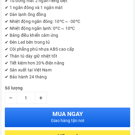
✔ Tủ đông mát 2 ngăn riêng biệt
✔ 1 ngăn đông và 1 ngăn mát
✔ Dàn lạnh ống đồng
✔ Nhiệt động ngăn đông: 10ºC ~ -30ºC
✔ Nhiệt động ngăn lạnh: 0ºC ~ 10ºC
✔ Bảng điều khiển cảm ứng
✔ Đèn Led bên trong tủ
✔ Côi phẳng phủ nhựa ABS cao cấp
✔ Thân tủ dày giữ nhiệt tốt
✔ Tiết kiệm hơn 20% điện năng
✔ Sản xuất tại Việt Nam
✔ Bảo hành 24 tháng
Số lượng
–
+
MUA NGAY
Giao hàng tận nơi