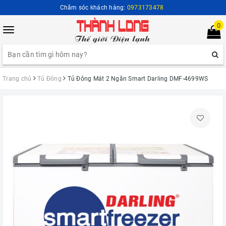
Chăm sóc khách hàng:
0973173478
0
Toggle
navigation
Trang chủ
Tủ Đông
Tủ Đông Mát 2 Ngăn Smart Darling DMF-4699WS