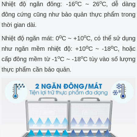
o
o
Nhiệt độ ngăn đông: -16
C ~ 26
C, dễ dàng
đông cứng cũng như bảo quản thực phẩm trong
thời gian dài.
o
o
Nhiệt độ ngăn mát:
0
C ~ +10
C
, có thể sử dụng
o
o
như
ngăn mềm nhiệt độ: +10
C ~ -18
C, hoặc
o
o
cấp đông mềm từ -1
C ~ -18
C tùy vào số lượng
thực phẩm cần bảo quản.