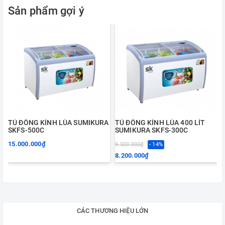
Sản phẩm gợi ý
TỦ ĐÔNG KÍNH LÙA SUMIKURA
TỦ ĐÔNG KÍNH LÙA 400 LÍT
SKFS-500C
SUMIKURA SKFS-300C
15.000.000₫
9.500.000₫
- 14%
1
8.200.000₫
CÁC THƯƠNG HIỆU LỚN