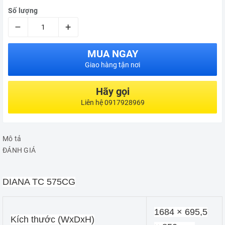
Số lượng
–
+
MUA NGAY
Giao hàng tận nơi
Hãy gọi
Liên hệ 0917928969
Mô tả
ĐÁNH GIÁ
DIANA TC 575CG
1684 × 695,5
Kích thước (WxDxH)