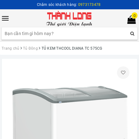
Chăm sóc khách hàng:
0973173478
0
Toggle
navigation
Trang chủ
Tủ Đông
TỦ KEM THCOOL DIANA TC 575CG