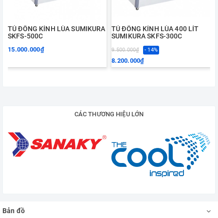
TỦ ĐÔNG KÍNH LÙA SUMIKURA
TỦ ĐÔNG KÍNH LÙA 400 LÍT
SKFS-500C
SUMIKURA SKFS-300C
15.000.000₫
9.500.000₫
- 14%
1
8.200.000₫
CÁC THƯƠNG HIỆU LỚN
Bản đồ