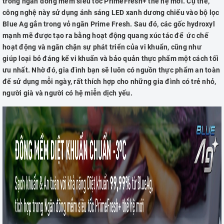
trong ngăn đông mềm siêu tốc PrimeFresh+ thế hệ mới. Cụ thể,
công nghệ này sử dụng ánh sáng LED xanh dương chiếu vào bộ lọc
Blue Ag gắn trong vỏ ngăn Prime Fresh. Sau đó, các gốc hydroxyl
mạnh mẽ được tạo ra bằng hoạt động quang xúc tác để ức chế
hoạt động và ngăn chặn sự phát triển của vi khuẩn, cũng như
giúp loại bỏ đáng kể vi khuẩn và bảo quản thực phẩm một cách tối
ưu nhất. Nhờ đó, gia đình bạn sẽ luôn có nguồn thực phẩm an toàn
để sử dụng mỗi ngày, rất thích hợp cho những gia đình có trẻ nhỏ,
người già và người có hệ miễn dịch yếu.