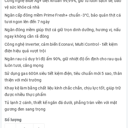
Công nghệ Blue Ag+ diệt khuẩn 99,99%, giữ tủ luôn sạch sẽ, bảo
vệ sức khỏe cả nhà
Ngăn cấp đông mềm Prime Fresh+ chuẩn -3°C, bảo quản thịt cá
tươi ngon lên đến 7 ngày
Ngăn đông mềm giúp thịt cá giữ trọn dinh dưỡng, hương vị, nấu
ngay không cần rã đông
Công nghệ Inverter, cảm biến Econavi, Multi Control - tiết kiệm
điện hiệu quả vượt trội
Ngăn rau củ duy trì độ ẩm 90%, giữ nhiệt độ ổn định cho rau quả
luôn tươi, căng mọng
Sử dụng gas 600A siêu tiết kiệm điện, tiêu chuẩn mới 5 sao, thân
thiện với môi trường
Khay kệ làm bằng chất liệu kính chắc chắn, chịu lực tốt, giúp trữ
được nhiều thực phẩm
Tủ lạnh 2 cánh, thiết kế ngăn đá dưới, phẳng tràn viền với mặt
gương đen sang trọng
Số lượng