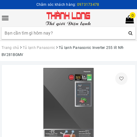
Chăm sóc khách hàng:
0973173478
0
Toggle
navigation
Trang chủ
Tủ lạnh Panasonic
Tủ lạnh Panasonic Inverter 255 lít NR-
BV281BGMV