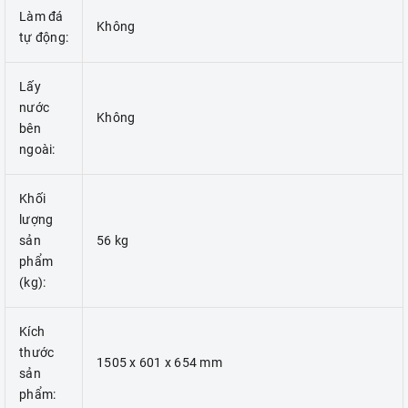
Làm đá
Không
tự động:
Lấy
nước
Không
bên
ngoài:
Khối
lượng
sản
56 kg
phẩm
(kg):
Kích
thước
1505 x 601 x 654 mm
sản
phẩm: