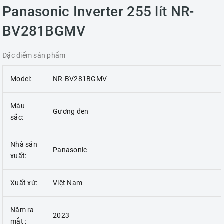
Panasonic Inverter 255 lít NR-
BV281BGMV
Đặc điểm sản phẩm
Model:
NR-BV281BGMV
Màu
Gương đen
sắc:
Nhà sản
Panasonic
xuất:
Xuất xứ:
Việt Nam
Năm ra
2023
mắt :