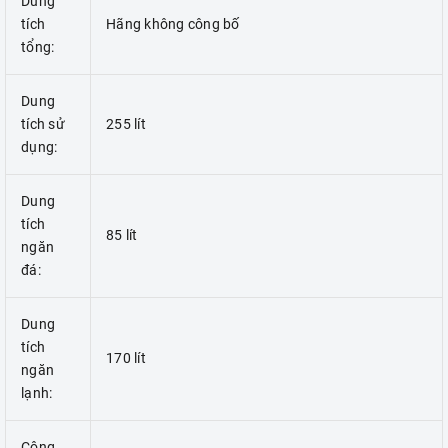
Dung
tích
Hãng không công bố
tổng:
Dung
tích sử
255 lít
dụng:
Dung
tích
85 lít
ngăn
đá:
Dung
tích
170 lít
ngăn
lạnh:
Công