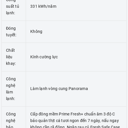
suất tủ
331 kWh/năm
lạnh:
Đóng
Không
tuyết:
Chất
liệu
Kính cường lực
khay:
Công
nghệ
Làm lạnh vòng cung Panorama
làm
lạnh:
Công
Cấp đông mềm Prime Fresh+ chuẩn âm 3 độ C
nghệ
bảo quản thịt cá tươi ngon đến 7 ngày, nấu ngay
bảo
không cần rã đông. Ngăn rau củ Fresh Safe Case