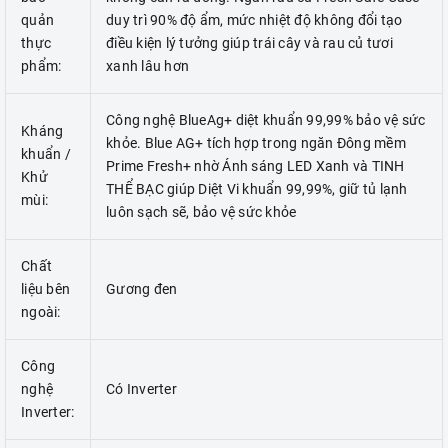
quản
duy trì 90% độ ẩm, mức nhiệt độ không đổi tạo
thực
điều kiện lý tưởng giúp trái cây và rau củ tươi
phẩm:
xanh lâu hơn
Công nghệ BlueAg+ diệt khuẩn 99,99% bảo vệ sức
Kháng
khỏe. Blue AG+ tích hợp trong ngăn Đông mềm
khuẩn /
Prime Fresh+ nhờ Ánh sáng LED Xanh và TINH
Khử
THỂ BẠC giúp Diệt Vi khuẩn 99,99%, giữ tủ lạnh
mùi:
luôn sạch sẽ, bảo vệ sức khỏe
Chất
liệu bên
Gương đen
ngoài:
Công
nghệ
Có Inverter
Inverter: