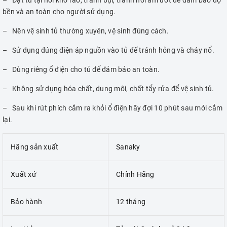
– Đặt tủ tại nơi khô ráo, tránh bụi, tránh nơi ẩm ướt để đảm bảo độ
bền và an toàn cho người sử dụng.
– Nên vệ sinh tủ thường xuyên, vệ sinh đúng cách.
– Sử dụng đúng điện áp nguồn vào tủ đế tránh hỏng và cháy nổ.
– Dùng riêng ổ điện cho tủ để đảm bảo an toàn.
– Không sử dụng hóa chất, dung môi, chất tẩy rửa để vệ sinh tủ.
– Sau khi rút phích cắm ra khỏi ổ điện hãy đợi 10 phút sau mới cắm
lại.
Hãng sản xuất
Sanaky
Xuất xứ
Chính Hãng
Bảo hành
12 tháng