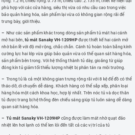
rộng: 1.2 m, chiều rộng: 0.73 m, chiều cao: 2.135 m, thiết kế hiện đại
phù hợp với các cửa hàng, siêu thị vừa có nhu cầu cao trong việc
bảo quản hàng hóa, sản phẩm lại vừa có không gian rộng rãi để
trưng bày, giới thiệu.
–
Như các sản phẩm khác trong dòng sản phẩm tủ mát hai cánh
mở hai bên,
tủ mát Sanaky VH-1209HP
được thiết kế hai cánh mở
nhờ bản lề với độ mở rộng, chắc chắn. Cánh tủ hoàn toàn bằng kính
cường lực hai lớp vừa giúp bảo quản vừa có thể quan sát hàng hóa,
sản phẩm bên trong. Với hệ thống thành tủ dày, gioăng từ giúp
đóng kín tủ giảm tối thiểu lượng nhiệt bị phân tán ra môi trường.
–
Trong tủ là cả một không gian trưng rộng rãi với 8 kệ để đồ có thể
tháo dỡ, di chuyển dễ dàng. Khách hàng có thể sắp xếp, phân loại
hàng hóa một cách khoa học, hợp lý nhất. Trên nóc tủ và dọc thân
tủ được trang bị hệ thống đèn chiếu sáng giúp tủ luôn sáng dễ dàng
quan sát hàng hóa.
– Tủ mát Sanaky VH-1209HP
cũng được làm mát nhờ quạt đảo
nhiệt lên hơi lạnh có thể len lỏi đến tất cả các vị trí của tủ