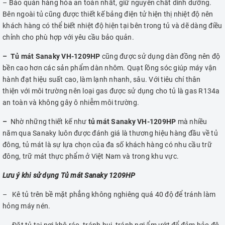
– Bảo quản hàng hóa an toàn nhất, giữ nguyên chất dinh dưỡng.
Bên ngoài tủ cũng được thiết kế bảng điện tử hiện thị nhiệt độ nên
khách hàng có thể biết nhiệt độ hiện tại bên trong tủ và dẽ dàng điều
chỉnh cho phù hợp với yêu cầu bảo quản.
– Tủ mát Sanaky VH-1209HP
cũng được sử dụng dàn đồng nên độ
bền cao hơn các sản phẩm dàn nhôm. Quạt lồng sóc giúp máy vận
hành đạt hiệu suất cao, làm lạnh nhanh, sâu. Với tiêu chí thân
thiện với môi trường nên loại gas được sử dụng cho tủ là gas R134a
an toàn và không gây ô nhiễm môi trường.
–
Nhờ những thiết kế như
tủ mát Sanaky VH-1209HP
mà nhiều
năm qua Sanaky luôn được đánh giá là thương hiệu hàng đầu về tủ
đông, tủ mát là sự lựa chọn của đa số khách hàng có nhu cầu trữ
đông, trữ mát thực phẩm ở Việt Nam và trong khu vực.
Lưu ý khi sử dụng Tủ mát Sanaky 1209HP
– Kê tủ trên bề mặt phẳng không nghiêng quá 40 độ để tránh làm
hỏng máy nén.