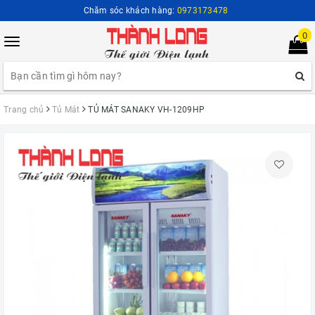
Chăm sóc khách hàng:
0973173478
0
Toggle
navigation
Trang chủ
Tủ Mát
TỦ MÁT SANAKY VH-1209HP