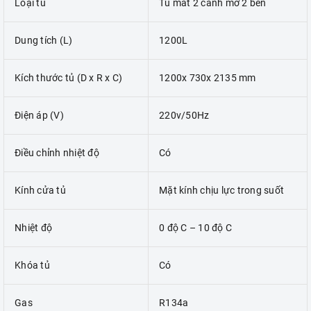
Loại tủ
Tủ mát 2 cánh mở 2 bên
Dung tích (L)
1200L
Kích thước tủ (D x R x C)
1200x 730x 2135 mm
Điện áp (V)
220v/50Hz
Điều chỉnh nhiệt độ
Có
Kính cửa tủ
Mặt kính chịu lực trong suốt
Nhiệt độ
0 độ C – 10 độ C
Khóa tủ
Có
Gas
R134a