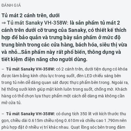
ĐÁNH GIÁ
Tủ mát 2 cánh trên, dưới
⇒ Tủ mát Sanaky VH-358W:
là sản phẩm tủ mát 2
cánh trên dưới cỡ trung của Sanaky, có thiết kế thích
hợp để bảo quản và trưng bày sản phẩm ở mức độ
trung bình trong các cửa hàng, bách hóa, siêu thị vừa
và nhỏ…Sản phẩm này rất phổ biến, thông dụng và
tiết kiệm điện năng cho người dùng.
–
Tủ mát Sanaky VH-358W:
có 2 cánh trên, dưới tiện dụng có khóa
được làm bằng kính chịu lực trong suốt, đèn LED chiếu sáng bên
trong tủ nên dễ dàng quan sát được thực phẩm bên trong. Ngoài ra,
hệ thống sưởi kính giúp mặt kính luôn trong suốt, chống mờ. Khách
hàng có thể chọn lựa thực phẩm một cách dễ dàng mà không cần
mở cửa tủ.
–
Tủ mát Sanaky VH-358W:
có dung tích 350 lít với kích thước thu
gọn, chiều dài 0.615m chiều rộng 0.610m và chiều cao 1.790m nên
phù hợp đặt ở nhiều vị trí khác nhau. Quạt lồng sóc bên trong đảm