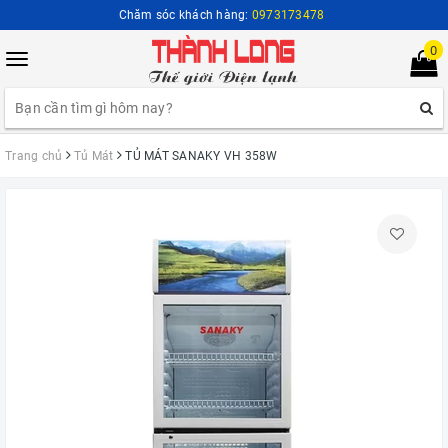
Chăm sóc khách hàng:
0973173478
0
Toggle
navigation
Trang chủ
Tủ Mát
TỦ MÁT SANAKY VH 358W