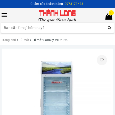
Chăm sóc khách hàng:
0973173478
0
Toggle
navigation
Trang chủ
Tủ Mát
Tủ mát Sanaky VH-219K