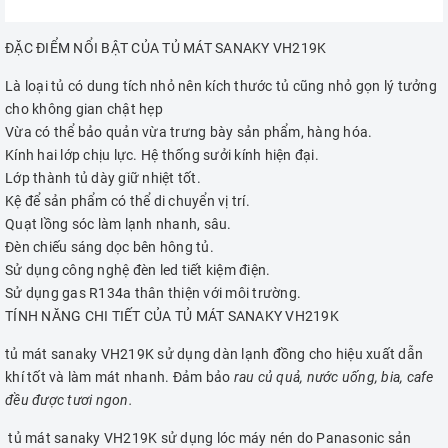
ĐẶC ĐIỂM NỔI BẬT CỦA TỦ MÁT SANAKY VH219K
Là loại tủ có dung tích nhỏ nên kích thước tủ cũng nhỏ gọn lý tưởng
cho không gian chật hẹp
Vừa có thể bảo quản vừa trưng bày sản phẩm, hàng hóa.
Kính hai lớp chịu lực. Hệ thống sưởi kính hiện đại.
Lớp thành tủ dày giữ nhiệt tốt.
Kệ để sản phẩm có thể di chuyển vị trí.
Quạt lồng sóc làm lạnh nhanh, sâu.
Đèn chiếu sáng dọc bên hông tủ.
Sử dụng công nghệ đèn led tiết kiệm điện.
Sử dụng gas R134a thân thiện với môi trường.
TÍNH NĂNG CHI TIẾT CỦA TỦ MÁT SANAKY VH219K
tủ mát sanaky VH219K sử dụng dàn lạnh đồng cho hiệu xuất dẫn
khí tốt và làm mát nhanh. Đảm bảo
rau củ quả, nước uống, bia, cafe
đều được tươi ngon.
tủ mát sanaky VH219K sử dụng lóc máy nén do Panasonic sản