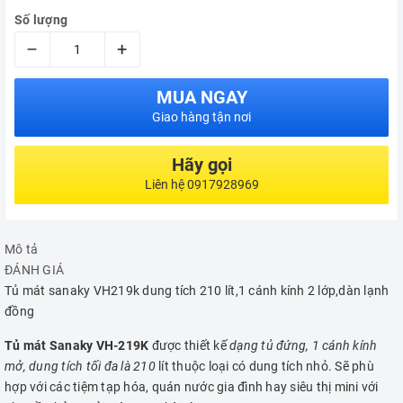
Số lượng
–
+
MUA NGAY
Giao hàng tận nơi
Hãy gọi
Liên hệ 0917928969
Mô tả
ĐÁNH GIÁ
Tủ mát sanaky VH219k dung tích 210 lít,1 cánh kính 2 lớp,dàn lạnh
đồng
Tủ mát Sanaky VH-219K
được thiết kế
dạng tủ đứng, 1 cánh kính
mở, dung tích tối đa là 210
lít thuộc loại có dung tích nhỏ. Sẽ phù
hợp với các tiệm tạp hóa, quán nước gia đình hay siêu thị mini với