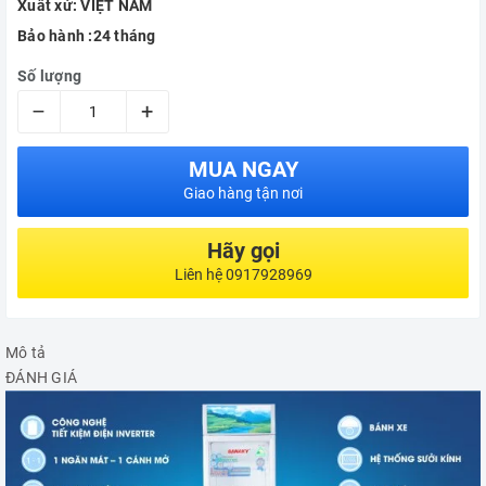
Xuất xứ: VIỆT NAM
Bảo hành :24 tháng
Số lượng
–
+
MUA NGAY
Giao hàng tận nơi
Hãy gọi
Liên hệ 0917928969
Mô tả
ĐÁNH GIÁ