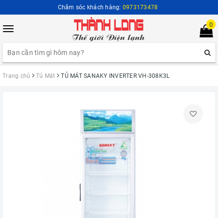
Chăm sóc khách hàng:
0973173478
0
Toggle
navigation
Trang chủ
Tủ Mát
TỦ MÁT SANAKY INVERTER VH-308K3L