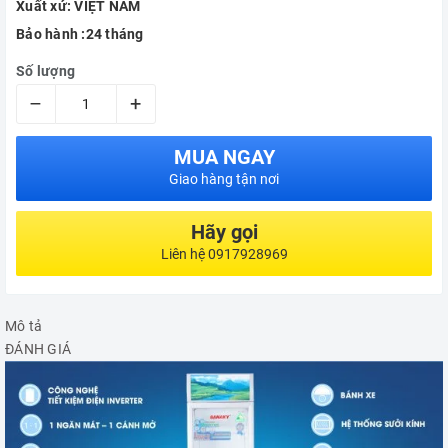
Xuất xứ: VIỆT NAM
Bảo hành :24 tháng
Số lượng
–
+
MUA NGAY
Giao hàng tận nơi
Hãy gọi
Liên hệ 0917928969
Mô tả
ĐÁNH GIÁ