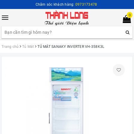
Chăm sóc khách hàng:
0973173478
0
Toggle
navigation
Trang chủ
Tủ Mát
TỦ MÁT SANAKY INVERTER VH-358K3L