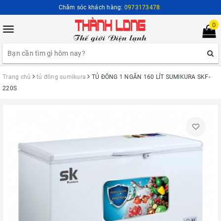
Chăm sóc khách hàng:
0973173478
0
Toggle
navigation
Trang chủ
tủ đông sumikura
TỦ ĐÔNG 1 NGĂN 160 LÍT SUMIKURA SKF-
220S