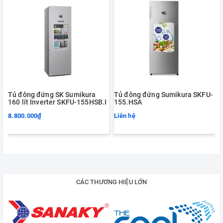
Tủ đông đứng SK Sumikura
Tủ đông đứng Sumikura SKFU-
160 lít Inverter SKFU-155HSB.I
155.HSA
8.800.000₫
Liên hệ
1
CÁC THƯƠNG HIỆU LỚN