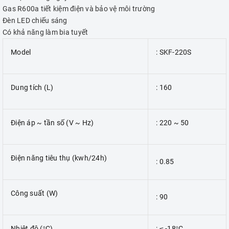
Gas R600a tiết kiệm điện và bảo vệ môi trường
Đèn LED chiếu sáng
Có khả năng làm bia tuyết
Model
: SKF-220S
Dung tích (L)
: 160
Điện áp ~ tần số (V ~ Hz)
: 220 ~ 50
Điện năng tiêu thụ (kwh/24h)
: 0.85
Công suất (W)
: 90
Nhiệt độ (
C)
: ≤ -18
C
o
o